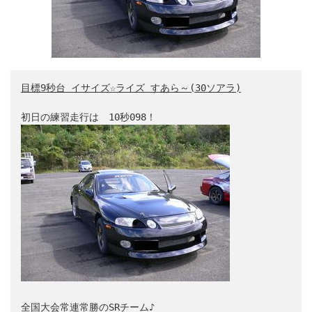
目標9秒台 イサイズ☆ライズ すあら～(30ソアラ)
初日の練習走行は　
10秒098！