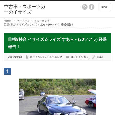
menu
Home
カーイベント
,
チューニング
目標9秒台 イサイズ☆ライズ すあら～(30ソアラ) 経過報告！
目標9秒台 イサイズ☆ライズ すあら～(30ソアラ) 経過
報告！
2009/10/13
カーイベント
,
チューニング
コメントを書く
i-size