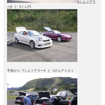
Oくんツアラ
ーV
 と 
SくんFC
手前から 
TくんツアラーV
 と 
Sさんアリスト