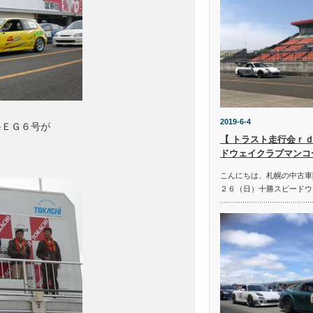
2019-6-4
ＥＧ６号が

【 トラスト走行会ｒｄ
ドウェイクラブマンコ
こんにちは、札幌の中古車
２６（日）十勝スピードウ