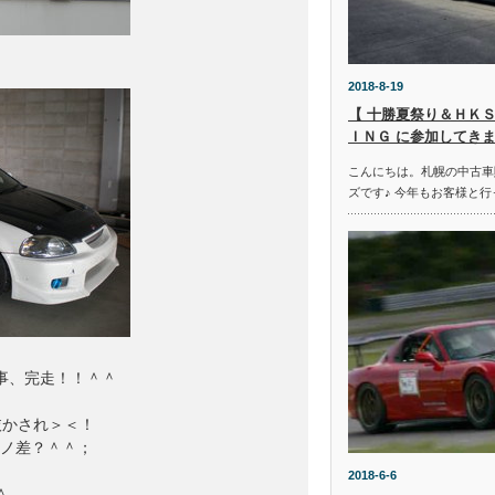
2018-8-19
【 十勝夏祭り＆ＨＫＳ
ＩＮＧ に参加してきま
こんにちは。札幌の中古車
ズです♪ 今年もお客様と行
、完走！！＾＾

かされ＞＜！

ノ差？＾＾；

2018-6-6

