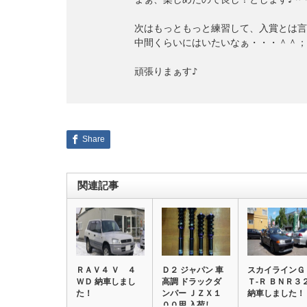
　　　　　　次はもっともっと練習して、入賞とは言
　　　　　　中間くらいにはいたいなぁ・・・＾＾；

　　　　　　頑張りまぁす♪

Share
関連記事
ＲＡＶ４ Ｖ ４
Ｄ２ ジャパン 車
スカイラインＧ
ＷＤ 納車しまし
高調 ドラックダ
Ｔ‐Ｒ ＢＮＲ３
た！
ンパー ＪＺＸ１
納車しました！
００用 入荷し…