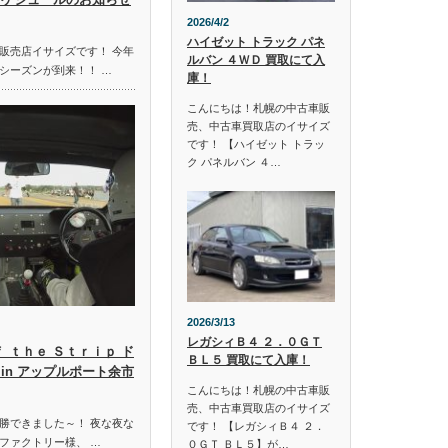
2026/4/2
ハイゼット トラック パネ
販売店イサイズです！ 今年
ルバン ４ＷＤ 買取にて入
シーズンが到来！！ …
庫！
こんにちは！札幌の中古車販
売、中古車買取店のイサイズ
です！ 【ハイゼット トラッ
ク パネルバン ４…
2026/3/13
レガシィＢ４ ２．０ＧＴ
ｆ ｔｈｅ Ｓｔｒｉｐ ド
ＢＬ５ 買取にて入庫！
in アップルポート余市
こんにちは！札幌の中古車販
売、中古車買取店のイサイズ
勝できました～！ 夜な夜な
です！ 【レガシィＢ４ ２．
ファクトリー様、 …
０ＧＴ ＢＬ５】が…