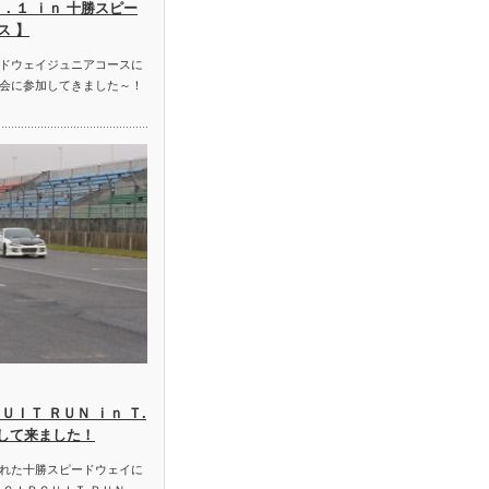
．１ ｉｎ 十勝スピー
ス 】
ドウェイジュニアコースに
会に参加してきました～！
ＵＩＴ ＲＵＮ ｉｎ Ｔ.
加して来ました！
れた十勝スピードウェイに