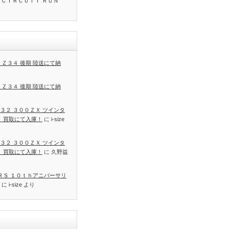
 ＣＩＲＣＵＩＴ ＲＵＮ
 Ｚ３４ 後期 陸送にて納
 Ｚ３４ 後期 陸送にて納
３２ ３００ＺＸ ツインタ
Ｔ 買取にて入庫！
に
i-size
３２ ３００ＺＸ ツインタ
Ｔ 買取にて入庫！
に
久野益
 ＲＳ １０ｔｈアニバーサリ
に
i-size
より