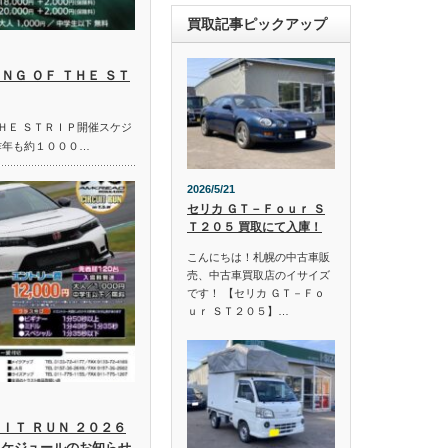
買取記事ピックアップ
ＮＧ ＯＦ ＴＨＥ ＳＴ
ＴＨＥ ＳＴＲＩＰ開催スケジ
昨年も約１０００…
2026/5/21
セリカ ＧＴ－Ｆｏｕｒ Ｓ
Ｔ２０５ 買取にて入庫！
こんにちは！札幌の中古車販
売、中古車買取店のイサイズ
です！ 【セリカ ＧＴ－Ｆｏ
ｕｒ ＳＴ２０５】…
ＩＴ ＲＵＮ ２０２６
スケジュールのお知らせ