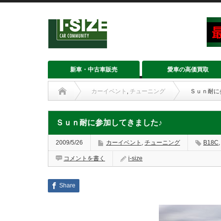
新車・中古車販売
愛車の高価買取
カーイベント
,
チューニング
Ｓｕｎ耐に
Ｓｕｎ耐に参加してきました♪
2009/5/26
カーイベント
,
チューニング
B18C
コメントを書く
i-size
Share