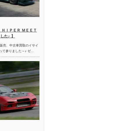
 ＨＩＰＥＲ ＭＥＥＴ
した♪ 】
販売、中古車買取のイサイ
って参りました～♪ ゼ…