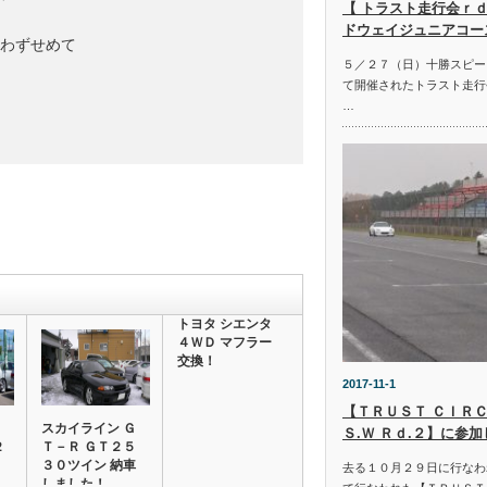
【 トラスト走行会ｒｄ
ドウェイジュニアコー
わずせめて

５／２７（日）十勝スピー
て開催されたトラスト走行
…
トヨタ シエンタ
４ＷＤ マフラー
交換！
2017-11-1
【ＴＲＵＳＴ ＣＩＲＣ
スカイライン Ｇ
Ｓ.Ｗ Ｒｄ.２】に参
２
Ｔ－Ｒ ＧＴ２５
３０ツイン 納車
去る１０月２９日に行なわ
しました！