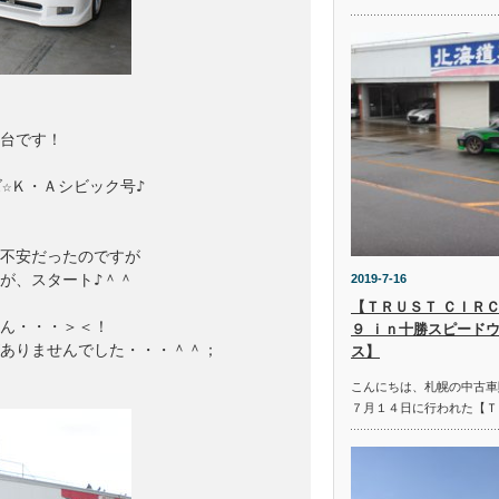
台です！

☆Ｋ・Ａシビック号♪

不安だったのですが

、スタート♪＾＾

2019-7-16
【ＴＲＵＳＴ ＣＩＲＣ
ん・・・＞＜！

９ ｉｎ十勝スピード
ありませんでした・・・＾＾；

ス】
こんにちは、札幌の中古車
７月１４日に行われた【Ｔ