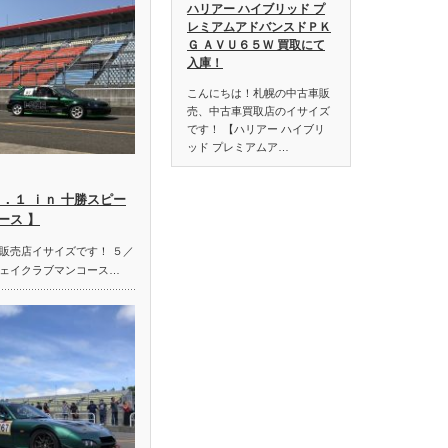
ハリアー ハイブリッド プ
レミアムアドバンスドＰＫ
Ｇ ＡＶＵ６５Ｗ 買取にて
入庫！
こんにちは！札幌の中古車販
売、中古車買取店のイサイズ
です！ 【ハリアー ハイブリ
ッド プレミアムア…
．１ ｉｎ 十勝スピー
ース 】
販売店イサイズです！ ５／
ェイクラブマンコース…