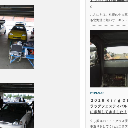
♪
こんにちは、札幌の中古車
も北海道に短いサーキット
2019-9-18
２０１９ Ｋｉｎｇ Ｏ
ラッグフェスティバル 
に参加してきました！
久し振りの・・・クラス優
車造りをしてくれたエヌズ