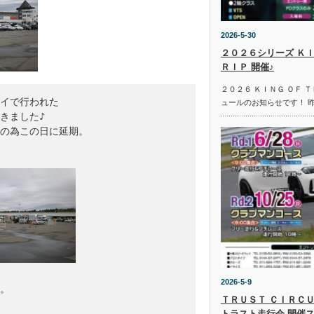
2026-5-30
２０２６シリーズ ＫＩ
ＲＩＰ 開催♪
２０２６ ＫＩＮＧ ＯＦ 
イで行われた

ュールのお知らせです！ 
きました♪

の為この日に延期。

2026-5-9
。

ＴＲＵＳＴ ＣＩＲＣＵ
トラスト走行会 開催