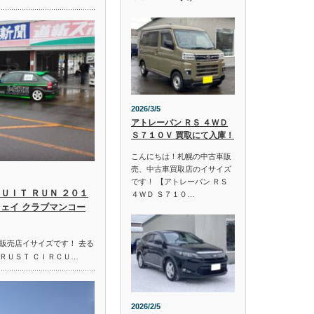
2026/3/5
アトレーバン ＲＳ ４ＷＤ
Ｓ７１０Ｖ 買取にて入庫！
こんにちは！札幌の中古車販
売、中古車買取店のイサイズ
です！ 【アトレーバン ＲＳ
ＵＩＴ ＲＵＮ ２０１
４ＷＤ Ｓ７１０…
ウェイ クラブマンコー
販売店イサイズです！ 去る
ＲＵＳＴ ＣＩＲＣＵ…
2026/2/5