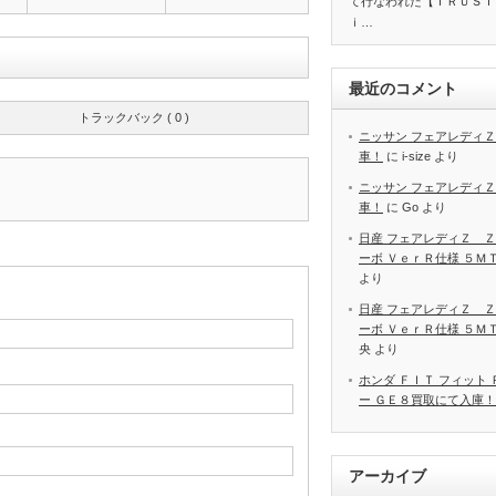
て行なわれた【ＴＲＵＳＴ
ｉ…
最近のコメント
トラックバック ( 0 )
ニッサン フェアレディＺ
車！
に
i-size
より
ニッサン フェアレディＺ
車！
に
Go
より
日産 フェアレディＺ Ｚ
ーボ ＶｅｒＲ仕様 ５Ｍ
より
日産 フェアレディＺ Ｚ
ーボ ＶｅｒＲ仕様 ５Ｍ
央
より
ホンダ ＦＩＴ フィット
ー ＧＥ８買取にて入庫！
アーカイブ