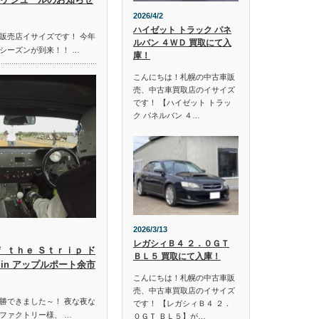
2026/4/2
ハイゼット トラック パネ
販売店イサイズです！ 今年
ルバン ４ＷＤ 買取にて入
シーズンが到来！！ …
庫！
こんにちは！札幌の中古車販
売、中古車買取店のイサイズ
です！ 【ハイゼット トラッ
ク パネルバン ４…
2026/3/13
レガシィＢ４ ２．０ＧＴ
ｆ ｔｈｅ Ｓｔｒｉｐ ド
ＢＬ５ 買取にて入庫！
in アップルポート余市
こんにちは！札幌の中古車販
売、中古車買取店のイサイズ
勝できました～！ 夜な夜な
です！ 【レガシィＢ４ ２．
ファクトリー様、 …
０ＧＴ ＢＬ５】が…