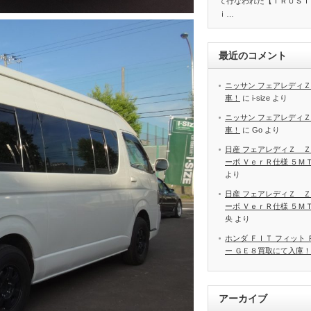
て行なわれた【ＴＲＵＳＴ
ｉ…
最近のコメント
ニッサン フェアレディＺ
車！
に
i-size
より
ニッサン フェアレディＺ
車！
に
Go
より
日産 フェアレディＺ Ｚ
ーボ ＶｅｒＲ仕様 ５Ｍ
より
日産 フェアレディＺ Ｚ
ーボ ＶｅｒＲ仕様 ５Ｍ
央
より
ホンダ ＦＩＴ フィット
ー ＧＥ８買取にて入庫！
アーカイブ