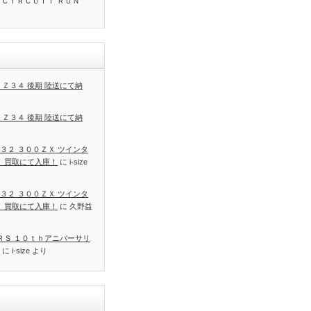
 ＣＩＲＣＵＩＴ ＲＵＮ
 Ｚ３４ 後期 陸送にて納
 Ｚ３４ 後期 陸送にて納
３２ ３００ＺＸ ツインタ
Ｔ 買取にて入庫！
に
i-size
３２ ３００ＺＸ ツインタ
Ｔ 買取にて入庫！
に
久野益
 ＲＳ １０ｔｈアニバーサリ
に
i-size
より