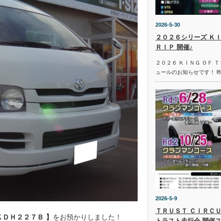
2026-5-30
２０２６シリーズ ＫＩ
ＲＩＰ 開催♪
２０２６ ＫＩＮＧ ＯＦ 
ュールのお知らせです！ 
2026-5-9
ＴＲＵＳＴ ＣＩＲＣＵ
ＫＤＨ２２７Ｂ 】
をお預かりしました！
トラスト走行会 開催