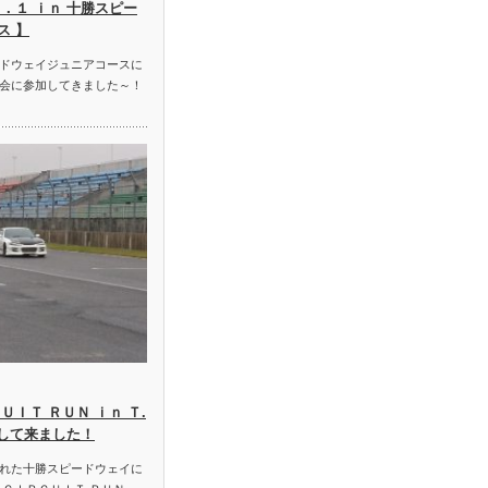
．１ ｉｎ 十勝スピー
ス 】
ドウェイジュニアコースに
会に参加してきました～！
ＵＩＴ ＲＵＮ ｉｎ Ｔ.
加して来ました！
れた十勝スピードウェイに