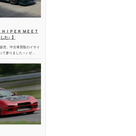
 ＨＩＰＥＲ ＭＥＥＴ
した♪ 】
販売、中古車買取のイサイ
って参りました～♪ ゼ…