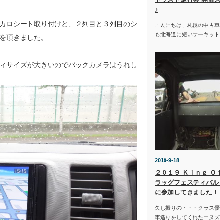
♪
カロシート取り付けと、２列目と３列目のシ
こんにちは、札幌の中古車
も北海道に短いサーキット
を頂きました。
ィサイズが大きいのでバックカメラはうれし
2019-9-18
２０１９ Ｋｉｎｇ Ｏ
ラッグフェスティバル 
に参加してきました！
久し振りの・・・クラス優
車造りをしてくれたエヌズ