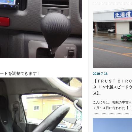
ートを調整できます！
2019-7-16
【ＴＲＵＳＴ ＣＩＲＣ
９ ｉｎ十勝スピード
ス】
こんにちは、札幌の中古車
７月１４日に行われた【Ｔ