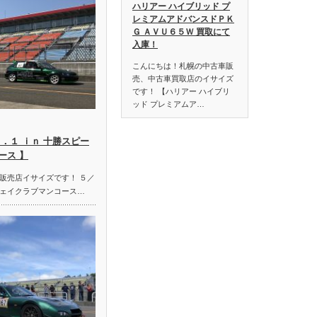
ハリアー ハイブリッド プ
レミアムアドバンスドＰＫ
Ｇ ＡＶＵ６５Ｗ 買取にて
入庫！
こんにちは！札幌の中古車販
売、中古車買取店のイサイズ
です！ 【ハリアー ハイブリ
ッド プレミアムア…
．１ ｉｎ 十勝スピー
ース 】
販売店イサイズです！ ５／
ェイクラブマンコース…