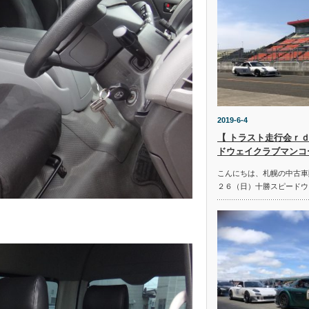
2019-6-4
【 トラスト走行会ｒｄ
ドウェイクラブマンコ
こんにちは、札幌の中古車
２６（日）十勝スピードウ