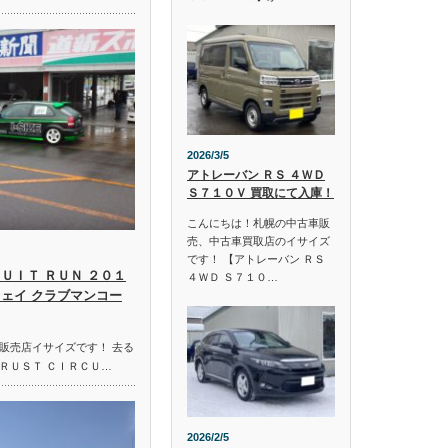
2026/3/5
アトレーバン ＲＳ ４ＷＤ
Ｓ７１０Ｖ 買取にて入庫！
こんにちは！札幌の中古車販
売、中古車買取店のイサイズ
です！ 【アトレーバン ＲＳ
ＵＩＴ ＲＵＮ ２０１
４ＷＤ Ｓ７１０…
ウェイ クラブマンコー
販売店イサイズです！ 去る
ＲＵＳＴ ＣＩＲＣＵ…
2026/2/5