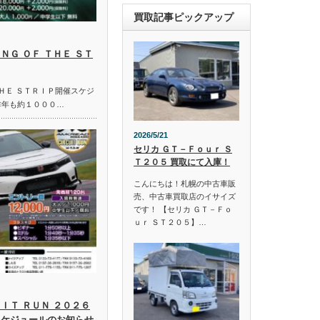
買取記事ピックアップ
ＮＧ ＯＦ ＴＨＥ ＳＴ
ＴＨＥ ＳＴＲＩＰ開催スケジ
昨年も約１０００…
2026/5/21
セリカ ＧＴ－Ｆｏｕｒ Ｓ
Ｔ２０５ 買取にて入庫！
こんにちは！札幌の中古車販
売、中古車買取店のイサイズ
です！ 【セリカ ＧＴ－Ｆｏ
ｕｒ ＳＴ２０５】…
ＩＴ ＲＵＮ ２０２６
スケジュールのお知らせ