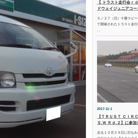
【 トラスト走行会ｒｄ
ドウェイジュニアコー
５／２７（日）十勝スピー
て開催されたトラスト走行
…
2017-11-1
【ＴＲＵＳＴ ＣＩＲＣ
Ｓ.Ｗ Ｒｄ.２】に参
去る１０月２９日に行なわ