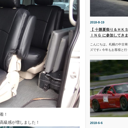
2018-8-19
【 十勝夏祭り＆ＨＫＳ
ＩＮＧ に参加してきま
こんにちは。札幌の中古車
ズです♪ 今年もお客様と行
着！
高級感が増しました！
2018-6-6