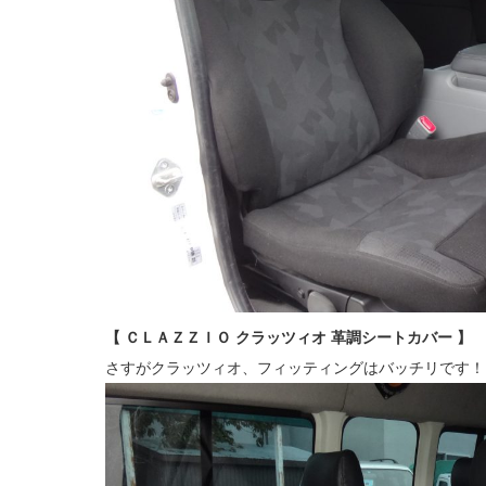
【 ＣＬＡＺＺＩＯ クラッツィオ 革調シートカバー 】
さすがクラッツィオ、フィッティングはバッチリです！