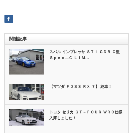
関連記事
スバル インプレッサ ＳＴＩ ＧＤＢ Ｃ型
Ｓｐｅｃ―Ｃ ＬＩＭ…
【マツダ ＦＤ３Ｓ ＲＸ‐７】 納車！
トヨタ セリカ ＧＴ－ＦＯＵＲ ＷＲＣ仕様
入庫しました！