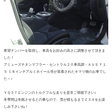
希望ナンバーを取得し、車高をお好みの高さに調整させて頂きま
した！
アミューズチタンマフラー・セントラル２０車高調・ＡＶＳ Ｆ１
５ １８インチアルミホイール等が装着されたキマリ物のお車でし
た～♪
ＶＱ３７エンジンのトルクフルな走りを是非ご堪能下さい♪
冬季間は冬眠させるとの事なので、雪が積もるまでＺ３４をお楽
しみ下さいね！