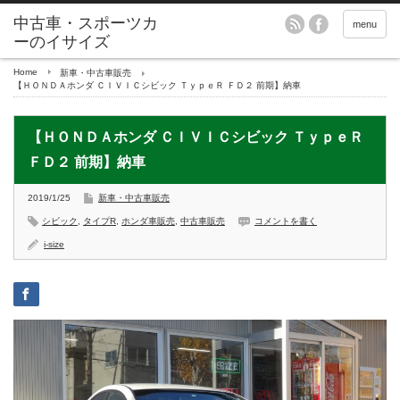
menu
Home
新車・中古車販売
【ＨＯＮＤＡホンダ ＣＩＶＩＣシビック ＴｙｐｅＲ ＦＤ２ 前期】納車
【ＨＯＮＤＡホンダ ＣＩＶＩＣシビック ＴｙｐｅＲ
ＦＤ２ 前期】納車
2019/1/25
新車・中古車販売
シビック
,
タイプR
,
ホンダ車販売
,
中古車販売
コメントを書く
i-size