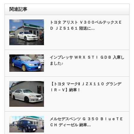
関連記事
トヨタ アリスト Ｖ３００ベルテックスＥ
Ｄ ＪＺＳ１６１ 陸送に…
インプレッサ ＷＲＸ ＳＴＩ ＧＤＢ 入庫し
ました♪
【トヨタ マークⅡ ＪＺＸ１１０ グランデ
ＩＲ－Ｖ】納車！
メルセデスベンツ Ｇ ３５０ ＢｌｕｅＴＥ
ＣＨ ディーゼル 納車…