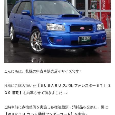
こんにちは、札幌の中古車販売店イサイズです♪
Ｎ様にご購入頂いた
【ＳＵＢＡＲＵ スバル フォレスターＳＴＩ Ｓ
Ｇ９ 前期】
を納車させて頂きました～♪
ご納車前に点検整備を実施し各種油脂類・消耗品を交換し、更に
【ＷＵＲＴＨ ウルト 防錆アンダーコート】
を実施♪