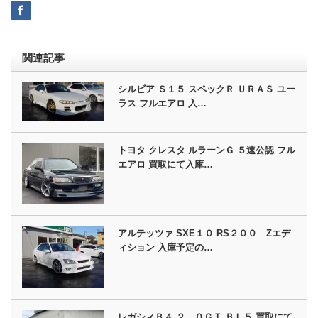
関連記事
シルビア Ｓ１５ スペックＲ ＵＲＡＳ ユー
ラス フルエアロ 入…
トヨタ クレスタ ルラーンＧ ５速公認 フル
エアロ 買取にて入庫…
アルテッツァ SXE１０ RS２００ Zエデ
ィション 入庫予定の…
レガシィＢ４ ２．０ＧＴ ＢＬ５ 買取にて