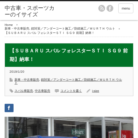
menu
Home
新車・中古車販売
,
錆対策／アンダーコート施工／防錆施工／ＷＵＲＴＨ ウルト
【ＳＵＢＡＲＵ スバル フォレスターＳＴＩ ＳＧ９ 前期】納車！
【ＳＵＢＡＲＵ スバル フォレスターＳＴＩ ＳＧ９ 前
期】納車！
2019/1/20
新車・中古車販売
,
錆対策／アンダーコート施工／防錆施工／ＷＵＲＴＨ ウル
ト
スバル車販売
,
中古車販売
コメントを書く
i-size