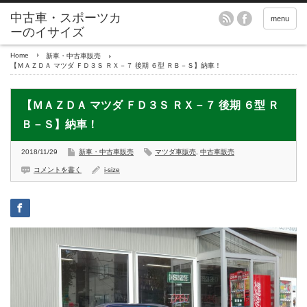
menu
Home
新車・中古車販売
【ＭＡＺＤＡ マツダ ＦＤ３Ｓ ＲＸ－７ 後期 ６型 ＲＢ－Ｓ】納車！
【ＭＡＺＤＡ マツダ ＦＤ３Ｓ ＲＸ－７ 後期 ６型 Ｒ
Ｂ－Ｓ】納車！
2018/11/29
新車・中古車販売
マツダ車販売
,
中古車販売
コメントを書く
i-size