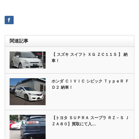
関連記事
【 スズキ スイフト ＸＧ ＺＣ１１Ｓ 】 納
車！
ホンダ ＣＩＶＩＣ シビック ＴｙｐｅＲ Ｆ
Ｄ２ 納車！
【トヨタ ＳＵＰＲＡ スープラ ＲＺ－Ｓ Ｊ
ＺＡ８０】買取にて入…