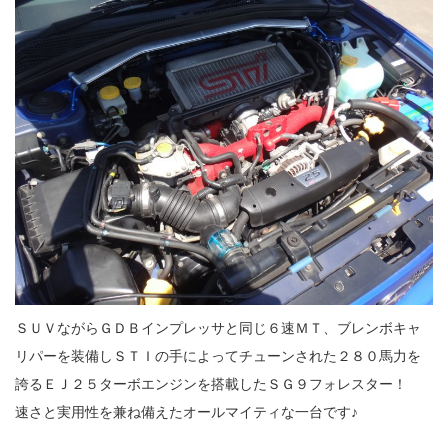
ＳＵＶながらＧＤＢインプレッサと同じ６速ＭＴ、ブレンボキャ
リパーを装備しＳＴＩの手によってチューンされた２８０馬力を
誇るＥＪ２５ターボエンジンを搭載したＳＧ９フォレスター！
速さと実用性を兼ね備えたオールマイティな一台です♪