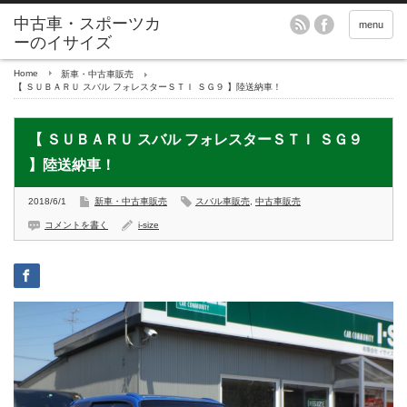
menu
Home
新車・中古車販売
【 ＳＵＢＡＲＵ スバル フォレスターＳＴＩ ＳＧ９ 】陸送納車！
【 ＳＵＢＡＲＵ スバル フォレスターＳＴＩ ＳＧ９
】陸送納車！
2018/6/1
新車・中古車販売
スバル車販売
,
中古車販売
コメントを書く
i-size