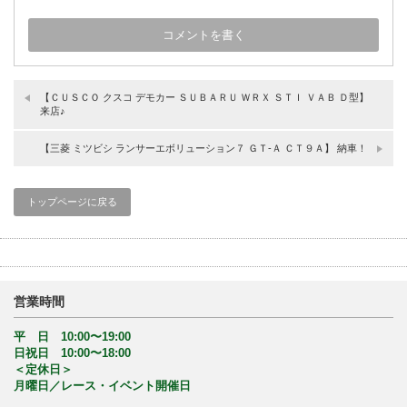
【ＣＵＳＣＯ クスコ デモカー ＳＵＢＡＲＵ ＷＲＸ ＳＴＩ ＶＡＢ Ｄ型】
来店♪
【三菱 ミツビシ ランサーエボリューション７ ＧＴ‐Ａ ＣＴ９Ａ】 納車！
トップページに戻る
営業時間
平 日 10:00〜19:00
日祝日 10:00〜18:00
＜定休日＞
月曜日／レース・イベント開催日