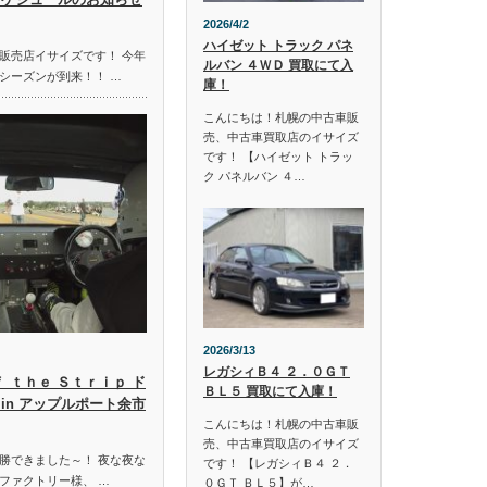
2026/4/2
ハイゼット トラック パネ
販売店イサイズです！ 今年
ルバン ４ＷＤ 買取にて入
シーズンが到来！！ …
庫！
こんにちは！札幌の中古車販
売、中古車買取店のイサイズ
です！ 【ハイゼット トラッ
ク パネルバン ４…
2026/3/13
レガシィＢ４ ２．０ＧＴ
ｆ ｔｈｅ Ｓｔｒｉｐ ド
ＢＬ５ 買取にて入庫！
in アップルポート余市
こんにちは！札幌の中古車販
売、中古車買取店のイサイズ
勝できました～！ 夜な夜な
です！ 【レガシィＢ４ ２．
ファクトリー様、 …
０ＧＴ ＢＬ５】が…