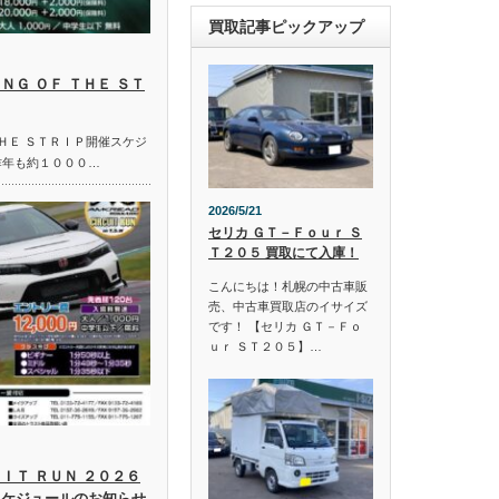
買取記事ピックアップ
ＮＧ ＯＦ ＴＨＥ ＳＴ
ＴＨＥ ＳＴＲＩＰ開催スケジ
昨年も約１０００…
2026/5/21
セリカ ＧＴ－Ｆｏｕｒ Ｓ
Ｔ２０５ 買取にて入庫！
こんにちは！札幌の中古車販
売、中古車買取店のイサイズ
です！ 【セリカ ＧＴ－Ｆｏ
ｕｒ ＳＴ２０５】…
ＩＴ ＲＵＮ ２０２６
スケジュールのお知らせ