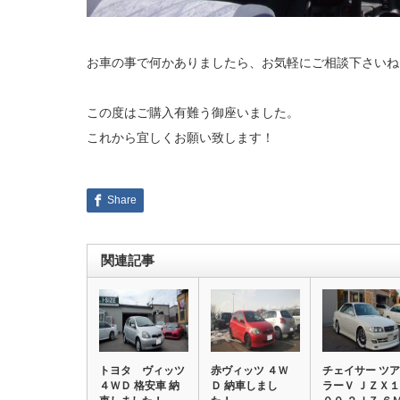
お車の事で何かありましたら、お気軽にご相談下さいね
この度はご購入有難う御座いました。
これから宜しくお願い致します！
Share
関連記事
トヨタ ヴィッツ
赤ヴィッツ ４Ｗ
チェイサー ツア
４ＷＤ 格安車 納
Ｄ 納車しまし
ラーＶ ＪＺＸ１