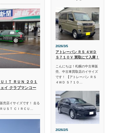
2026/3/5
アトレーバン ＲＳ ４ＷＤ
Ｓ７１０Ｖ 買取にて入庫！
こんにちは！札幌の中古車販
売、中古車買取店のイサイズ
です！ 【アトレーバン ＲＳ
ＵＩＴ ＲＵＮ ２０１
４ＷＤ Ｓ７１０…
ウェイ クラブマンコー
販売店イサイズです！ 去る
ＲＵＳＴ ＣＩＲＣＵ…
2026/2/5