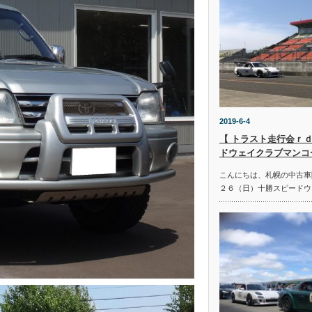
2019-6-4
【 トラスト走行会ｒｄ
ドウェイクラブマンコ
こんにちは、札幌の中古車
２６（日）十勝スピードウ