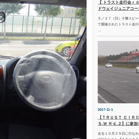
【 トラスト走行会ｒｄ
ドウェイジュニアコー
５／２７（日）十勝スピー
て開催されたトラスト走行
…
2017-11-1
【ＴＲＵＳＴ ＣＩＲＣ
Ｓ.Ｗ Ｒｄ.２】に参
去る１０月２９日に行なわ