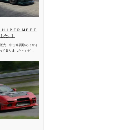
 ＨＩＰＥＲ ＭＥＥＴ
した♪ 】
販売、中古車買取のイサイ
って参りました～♪ ゼ…