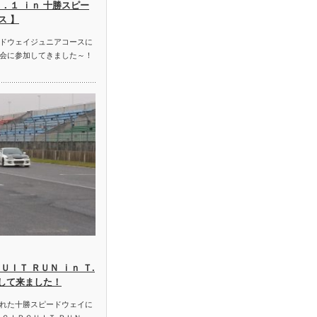
．１ ｉｎ 十勝スピー
ス 】
ドウェイジュニアコースに
会に参加してきました～！
ＵＩＴ ＲＵＮ ｉｎ Ｔ.
加して来ました！
れた十勝スピードウェイに