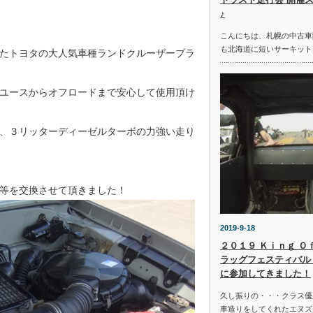
♪
こんにちは、札幌の中古車
も北海道に短いサーキット
たトヨタの大人気車種ランドクルーザープラ
ユースからオフロードまで安心して使用頂け
、３リッターディーゼルターボの力強い走り
等を交換させて頂きました！
2019-9-18
２０１９ Ｋｉｎｇ Ｏ
ラッグフェスティバル 
に参加してきました！
久し振りの・・・クラス優
車造りをしてくれたエヌズ