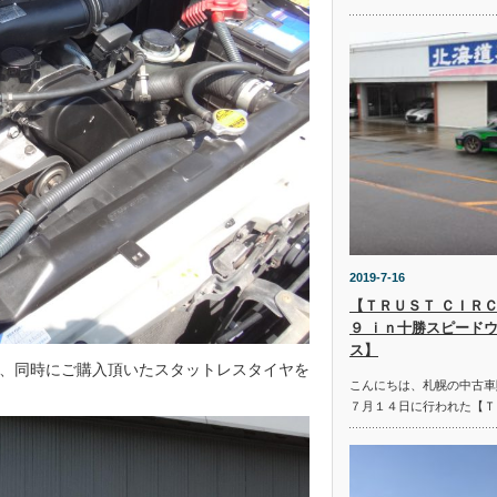
2019-7-16
【ＴＲＵＳＴ ＣＩＲＣ
９ ｉｎ十勝スピード
ス】
、同時にご購入頂いたスタットレスタイヤを
こんにちは、札幌の中古車
７月１４日に行われた【Ｔ