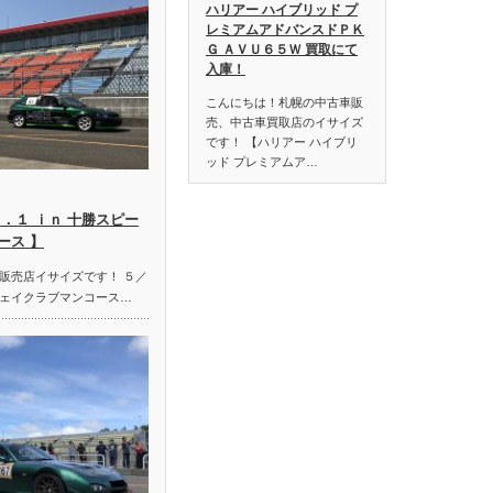
ハリアー ハイブリッド プ
レミアムアドバンスドＰＫ
Ｇ ＡＶＵ６５Ｗ 買取にて
入庫！
こんにちは！札幌の中古車販
売、中古車買取店のイサイズ
です！ 【ハリアー ハイブリ
ッド プレミアムア…
．１ ｉｎ 十勝スピー
ース 】
販売店イサイズです！ ５／
ェイクラブマンコース…