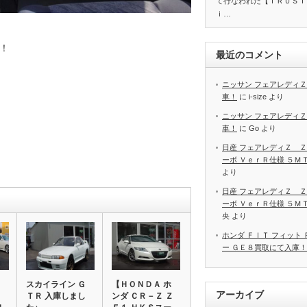
て行なわれた【ＴＲＵＳＴ
ｉ…
！
最近のコメント
ニッサン フェアレディＺ
車！
に
i-size
より
ニッサン フェアレディＺ
車！
に
Go
より
日産 フェアレディＺ Ｚ
ーボ ＶｅｒＲ仕様 ５Ｍ
より
日産 フェアレディＺ Ｚ
ーボ ＶｅｒＲ仕様 ５Ｍ
央
より
ホンダ ＦＩＴ フィット
ー ＧＥ８買取にて入庫！
スカイライン Ｇ
【ＨＯＮＤＡ ホ
アーカイブ
ＴＲ 入庫しまし
ンダ ＣＲ－Ｚ Ｚ