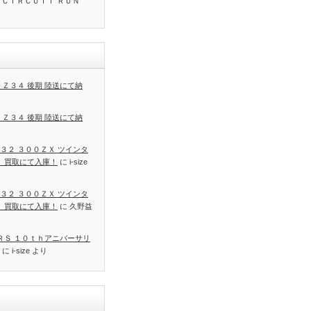
 ＣＩＲＣＵＩＴ ＲＵＮ
 Ｚ３４ 後期 陸送にて納
 Ｚ３４ 後期 陸送にて納
３２ ３００ＺＸ ツインタ
Ｔ 買取にて入庫！
に
i-size
３２ ３００ＺＸ ツインタ
Ｔ 買取にて入庫！
に
久野益
 ＲＳ １０ｔｈアニバーサリ
に
i-size
より