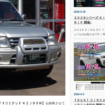
2026-5-30
２０２６シリーズ ＫＩ
ＲＩＰ 開催♪
２０２６ ＫＩＮＧ ＯＦ 
ュールのお知らせです！ 
2026-5-9
ＴＲＵＳＴ ＣＩＲＣＵ
ＴＸリミテッド ＫＺＪ９５Ｗ】
を納車させて
トラスト走行会 開催