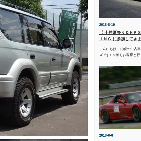
2018-8-19
【 十勝夏祭り＆ＨＫＳ
ＩＮＧ に参加してきま
こんにちは。札幌の中古車
ズです♪ 今年もお客様と行
2018-6-6