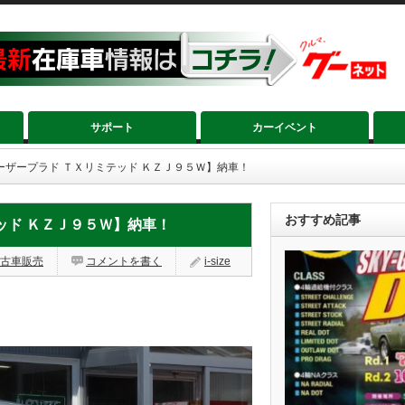
サポート
カーイベント
ーザープラド ＴＸリミテッド ＫＺＪ９５Ｗ】納車！
おすすめ記事
ッド ＫＺＪ９５Ｗ】納車！
古車販売
コメントを書く
i-size