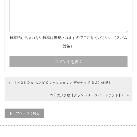
日本語が含まれない投稿は無視されますのでご注意ください。（スパム
対策）
【ＨＯＮＤＡ ホンダ Ｏｄｙｓｓｅｙ オデッセイ ＲＢ２】修理！
本日の頂き物【クランベリー スイートポテト】♪
トップページに戻る