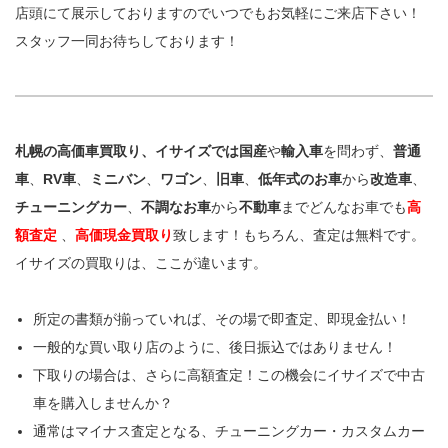
店頭にて展示しておりますのでいつでもお気軽にご来店下さい！
スタッフ一同お待ちしております！
札幌の高価車買取り、イサイズでは国産
や
輸入車
を問わず、
普通
車
、
RV車
、
ミニバン
、
ワゴン
、
旧車
、
低年式のお車
から
改造車
、
チューニングカー
、
不調なお車
から
不動車
までどんなお車でも
高
額査定
、
高価現金買取り
致します！もちろん、査定は無料です。
イサイズの買取りは、ここが違います。
所定の書類が揃っていれば、その場で即査定、即現金払い！
一般的な買い取り店のように、後日振込ではありません！
下取りの場合は、さらに高額査定！この機会にイサイズで中古
車を購入しませんか？
通常はマイナス査定となる、チューニングカー・カスタムカー