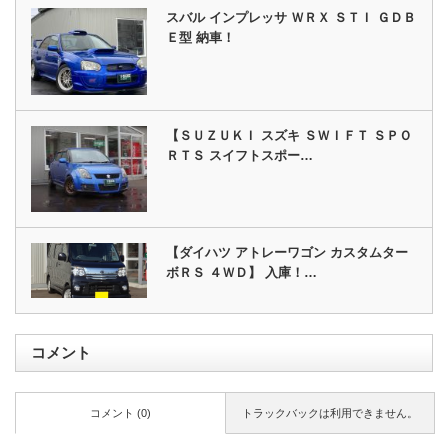
スバル インプレッサ ＷＲＸ ＳＴＩ ＧＤＢ
Ｅ型 納車！
【ＳＵＺＵＫＩ スズキ ＳＷＩＦＴ ＳＰＯ
ＲＴＳ スイフトスポー…
【ダイハツ アトレーワゴン カスタムター
ボＲＳ ４ＷＤ】 入庫！…
コメント
コメント (0)
トラックバックは利用できません。