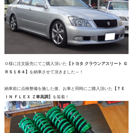
Ｏ様に注文販売にてご購入頂いた
【トヨタ クラウンアスリート Ｇ
ＲＳ１８４】
を納車させて頂きました～！
納車前に点検整備を施した後、お車と同時にご購入頂いた
【ＴＥ
ＩＮ ＦＬＥＸ Ｚ車高調】
を装着！