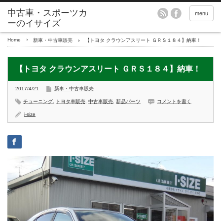
menu
Home
新車・中古車販売
【トヨタ クラウンアスリート ＧＲＳ１８４】納車！
【トヨタ クラウンアスリート ＧＲＳ１８４】納車！
2017/4/21
新車・中古車販売
チューニング
,
トヨタ車販売
,
中古車販売
,
新品パーツ
コメントを書く
i-size