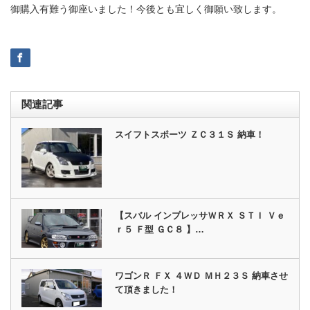
御購入有難う御座いました！今後とも宜しく御願い致します。
関連記事
スイフトスポーツ ＺＣ３１Ｓ 納車！
【スバル インプレッサＷＲＸ ＳＴＩ Ｖｅ
ｒ５ Ｆ型 ＧＣ８ 】…
ワゴンＲ ＦＸ ４ＷＤ ＭＨ２３Ｓ 納車させ
て頂きました！