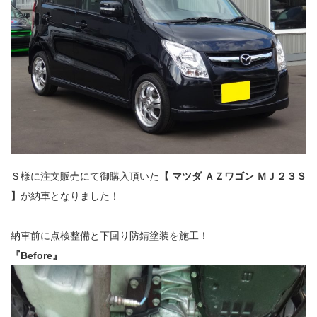
Ｓ様に注文販売にて御購入頂いた
【 マツダ ＡＺワゴン ＭＪ２３Ｓ
】
が納車となりました！
納車前に点検整備と下回り防錆塗装を施工！
『Before』