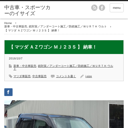
menu
Home
新車・中古車販売
,
錆対策／アンダーコート施工／防錆施工／ＷＵＲＴＨ ウルト
【 マツダ ＡＺワゴン ＭＪ２３Ｓ 】 納車！
【 マツダ ＡＺワゴン ＭＪ２３Ｓ 】 納車！
2016/10/7
新車・中古車販売
,
錆対策／アンダーコート施工／防錆施工／ＷＵＲＴＨ ウル
ト
マツダ車販売
,
中古車販売
コメントを書く
i-size