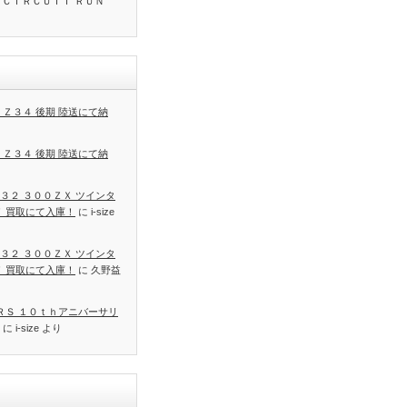
 ＣＩＲＣＵＩＴ ＲＵＮ
 Ｚ３４ 後期 陸送にて納
 Ｚ３４ 後期 陸送にて納
３２ ３００ＺＸ ツインタ
Ｔ 買取にて入庫！
に
i-size
３２ ３００ＺＸ ツインタ
Ｔ 買取にて入庫！
に
久野益
 ＲＳ １０ｔｈアニバーサリ
に
i-size
より