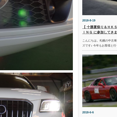
2018-8-19
【 十勝夏祭り＆ＨＫＳ
ＩＮＧ に参加してきま
こんにちは。札幌の中古車
ズです♪ 今年もお客様と行
2018-6-6