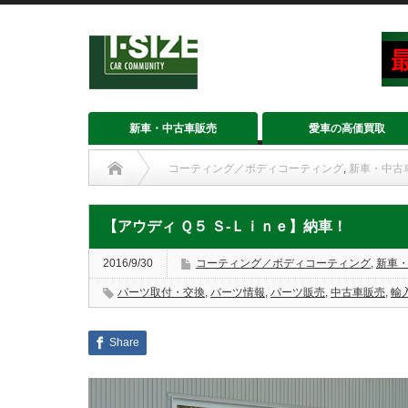
新車・中古車販売
愛車の高価買取
コーティング／ボディコーティング
,
新車・中古
【アウディ Ｑ５ Ｓ‐Ｌｉｎｅ】納車！
2016/9/30
コーティング／ボディコーティング
,
新車
パーツ取付・交換
,
パーツ情報
,
パーツ販売
,
中古車販売
,
輸
Share