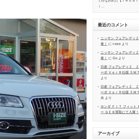
て行なわれた【ＴＲＵＳＴ
ｉ…
最近のコメント
ニッサン フェアレディＺ
車！
に
i-size
より
ニッサン フェアレディＺ
車！
に
Go
より
日産 フェアレディＺ Ｚ
ーボ ＶｅｒＲ仕様 ５Ｍ
より
日産 フェアレディＺ Ｚ
ーボ ＶｅｒＲ仕様 ５Ｍ
央
より
ホンダ ＦＩＴ フィット
ー ＧＥ８買取にて入庫！
アーカイブ