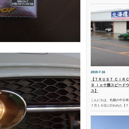
2019-7-16
【ＴＲＵＳＴ ＣＩＲＣ
９ ｉｎ十勝スピード
ス】
こんにちは、札幌の中古車
７月１４日に行われた【Ｔ