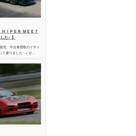
 ＨＩＰＥＲ ＭＥＥＴ
した♪ 】
販売、中古車買取のイサイ
って参りました～♪ ゼ…