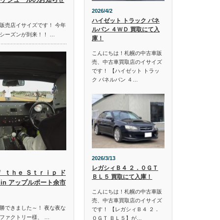
2026/4/2
ハイゼット トラック パネ
販売店イサイズです！ 今年
ルバン ４ＷＤ 買取にて入
シーズンが到来！！ …
庫！
こんにちは！札幌の中古車販
売、中古車買取店のイサイズ
です！ 【ハイゼット トラッ
ク パネルバン ４…
2026/3/13
レガシィＢ４ ２．０ＧＴ
ｆ ｔｈｅ Ｓｔｒｉｐ ド
ＢＬ５ 買取にて入庫！
in アップルポート余市
こんにちは！札幌の中古車販
売、中古車買取店のイサイズ
勝できました～！ 夜な夜な
です！ 【レガシィＢ４ ２．
ファクトリー様、 …
０ＧＴ ＢＬ５】が…