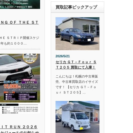
買取記事ピックアップ
ＮＧ ＯＦ ＴＨＥ ＳＴ
ＴＨＥ ＳＴＲＩＰ開催スケジ
昨年も約１０００…
2026/5/21
セリカ ＧＴ－Ｆｏｕｒ Ｓ
Ｔ２０５ 買取にて入庫！
こんにちは！札幌の中古車販
売、中古車買取店のイサイズ
です！ 【セリカ ＧＴ－Ｆｏ
ｕｒ ＳＴ２０５】…
ＩＴ ＲＵＮ ２０２６
スケジュールのお知らせ