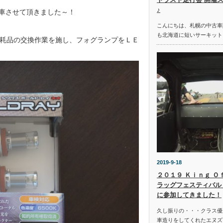
♪
車させて頂きました～！
こんにちは、札幌の中古車
も北海道に短いサーキット
耗品の交換作業を施し、フォグランプをＬＥ
2019-9-18
２０１９ Ｋｉｎｇ Ｏ
ラッグフェスティバル 
に参加してきました！
久し振りの・・・クラス優
車造りをしてくれたエヌズ