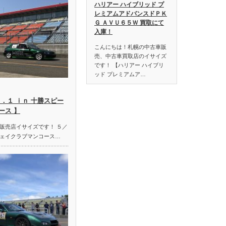
ハリアー ハイブリッド プ
レミアムアドバンスドＰＫ
Ｇ ＡＶＵ６５Ｗ 買取にて
入庫！
こんにちは！札幌の中古車販
売、中古車買取店のイサイズ
です！ 【ハリアー ハイブリ
ッド プレミアムア…
．１ ｉｎ 十勝スピー
ース 】
販売店イサイズです！ ５／
ェイクラブマンコース…