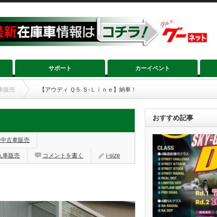
サポート
カーイベント
車販売
【アウディ Ｑ５ Ｓ‐Ｌｉｎｅ】納車！
おすすめ記事
・中古車販売
入車販売
コメントを書く
i-size