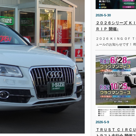
2026-5-30
２０２６シリーズ ＫＩ
ＲＩＰ 開催♪
２０２６ ＫＩＮＧ ＯＦ 
ュールのお知らせです！ 
2026-5-9
ＴＲＵＳＴ ＣＩＲＣＵ
トラスト走行会 開催