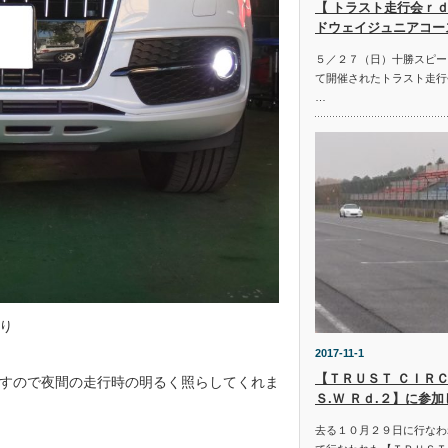
【 トラスト走行会ｒｄ
ドウェイジュニアコー
５／２７（日）十勝スピー
て開催されたトラスト走行
…
り
2017-11-1
【ＴＲＵＳＴ ＣＩＲＣ
すので夜間の走行時の明るく照らしてくれま
Ｓ.Ｗ Ｒｄ.２】に参
去る１０月２９日に行なわ