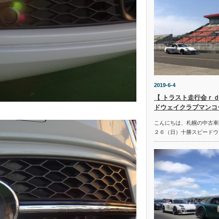
2019-6-4
【 トラスト走行会ｒｄ
ドウェイクラブマンコ
こんにちは、札幌の中古車
２６（日）十勝スピードウ