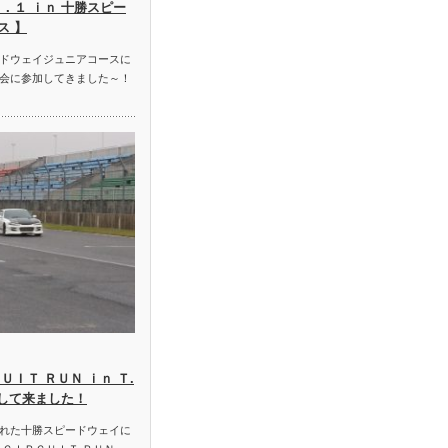
．１ ｉｎ 十勝スピー
ス 】
ドウェイジュニアコースに
会に参加してきました～！
ＵＩＴ ＲＵＮ ｉｎ Ｔ.
加して来ました！
れた十勝スピードウェイに