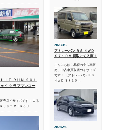
2026/3/5
アトレーバン ＲＳ ４ＷＤ
Ｓ７１０Ｖ 買取にて入庫！
こんにちは！札幌の中古車販
売、中古車買取店のイサイズ
です！ 【アトレーバン ＲＳ
ＵＩＴ ＲＵＮ ２０１
４ＷＤ Ｓ７１０…
ウェイ クラブマンコー
販売店イサイズです！ 去る
ＲＵＳＴ ＣＩＲＣＵ…
2026/2/5