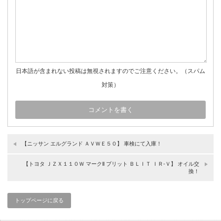
日本語が含まれない投稿は無視されますのでご注意ください。（スパム
対策）
【ニッサン エルグランド ＡＶＷＥ５０】 車検にて入庫！
【トヨタ ＪＺＸ１１０Ｗ マークⅡ ブリット ＢＬＩＴ ＩＲ‐Ｖ】 オイル交
換！
トップページに戻る