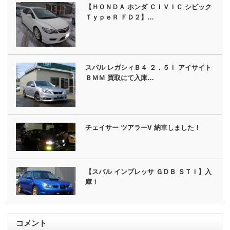
【ＨＯＮＤＡ ホンダ ＣＩＶＩＣ シビック
ＴｙｐｅＲ ＦＤ２】…
スバル レガシィＢ４ ２．５ⅰ アイサイト
ＢＭＭ 買取にて入庫…
チェイサー ツアラーV 納車しました！
【スバル インプレッサ ＧＤＢ ＳＴＩ】入
庫！
コメント