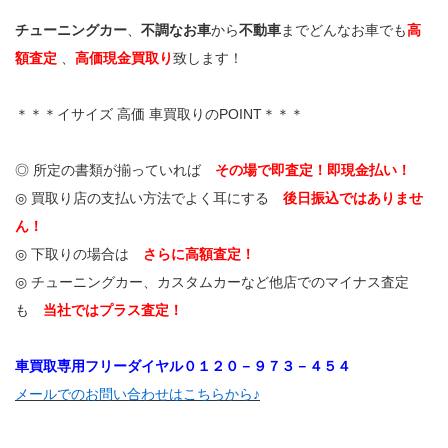
チューニングカー
、
不調なお車
から
不動車
までどんなお車でも
高
額査定
、
高価現金買取り
致します！
＊＊＊イサイズ 高価 車買取りのPOINT＊＊＊
◎ 所定の書類が揃っていれば
その場で即査定！即現金払い！
◎ 買取り店の支払い方法でよく耳にする
後日振込ではありませ
ん！
◎ 下取りの場合は
さらに高額査定！
◎ チューニングカー、カスタムカーなど他店でのマイナス査定
も
当社ではプラス査定！
車買取専用フリーダイヤル０１２０－９７３－４５４
メールでのお問い合わせはこちらから♪