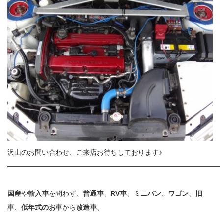
沢山のお問い合わせ、ご来店お待ちしております♪
———————————————————————————————
国産
や
輸入車
を問わず、
普通車
、
RV車
、
ミニバン
、
ワゴン
、
旧
車
、
低年式のお車
から
改造車
、