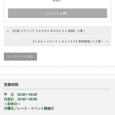
対策）
【日産 ステージア ２６０ＲＳ ＷＧＮＣ３４ 後期】 入庫！
【トヨタ ハイエース ＬＨ１１９Ｖ】車検整備にて入庫！
トップページに戻る
営業時間
平 日 10:00〜19:00
日祝日 10:00〜18:00
＜定休日＞
月曜日／レース・イベント開催日