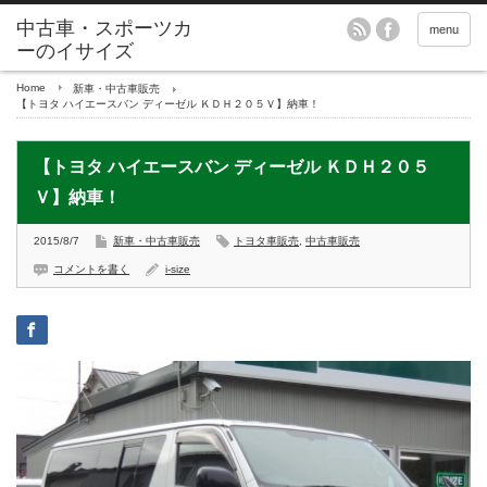
menu
Home
新車・中古車販売
【トヨタ ハイエースバン ディーゼル ＫＤＨ２０５Ｖ】納車！
【トヨタ ハイエースバン ディーゼル ＫＤＨ２０５
Ｖ】納車！
2015/8/7
新車・中古車販売
トヨタ車販売
,
中古車販売
コメントを書く
i-size