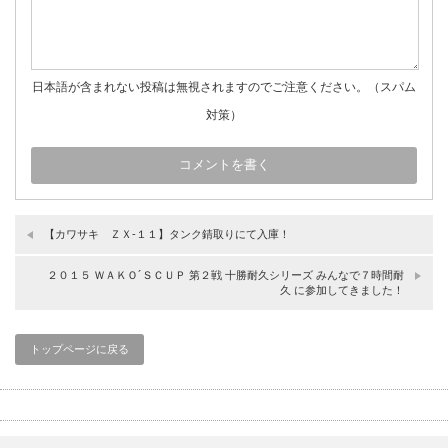
日本語が含まれない投稿は無視されますのでご注意ください。（スパム
対策）
【カワサキ ＺＸ‐１１】タンク錆取りにて入庫！
２０１５ ＷＡＫＯ´ＳＣＵＰ 第２戦 十勝耐久シリーズ みんなで７時間耐
久 に参加してきました！
トップページに戻る