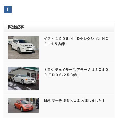
関連記事
イスト １５０Ｇ ＨＩＤセレクション ＮＣ
Ｐ１１５ 納車！
トヨタ チェイサー ツアラーＶ ＪＺＸ１０
０ ＴＤ０６‐２５Ｇ納…
日産 マーチ ＢＮＫ１２ 入庫しました！