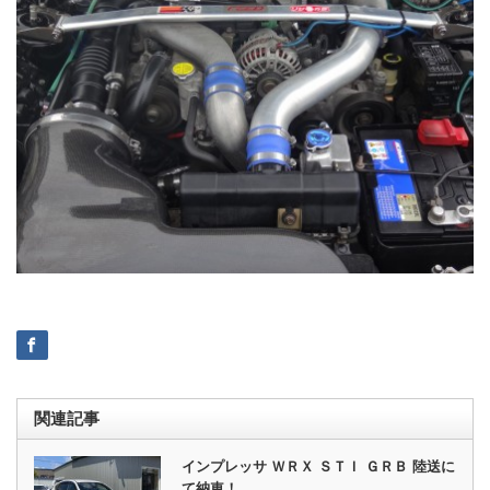
関連記事
インプレッサ ＷＲＸ ＳＴＩ ＧＲＢ 陸送に
て納車！