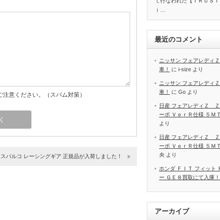
て行なわれた【ＴＲＵＳＴ
ｉ…
最近のコメント
ニッサン フェアレディＺ
車！
に
i-size
より
ニッサン フェアレディＺ
車！
に
Go
より
ご注意ください。（スパム対策）
日産 フェアレディＺ Ｚ
ーボ ＶｅｒＲ仕様 ５Ｍ
より
日産 フェアレディＺ Ｚ
ーボ ＶｅｒＲ仕様 ５Ｍ
央
より
スパルコ レーシングギア 正規品が入荷しました！
ホンダ ＦＩＴ フィット
ー ＧＥ８買取にて入庫！
アーカイブ