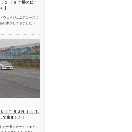
．１ ｉｎ 十勝スピー
ス 】
ドウェイジュニアコースに
会に参加してきました～！
ＵＩＴ ＲＵＮ ｉｎ Ｔ.
加して来ました！
れた十勝スピードウェイに