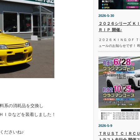
2026-5-30
２０２６シリーズ ＫＩ
ＲＩＰ 開催♪
２０２６ ＫＩＮＧ ＯＦ 
ュールのお知らせです！ 
料系の消耗品を交換し
 ＨＩＤなどを装着しました！
2026-5-9
くださいね♪
ＴＲＵＳＴ ＣＩＲＣＵ
トラスト走行会 開催