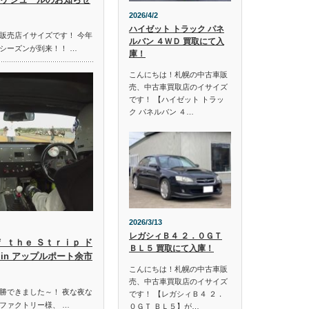
2026/4/2
ハイゼット トラック パネ
販売店イサイズです！ 今年
ルバン ４ＷＤ 買取にて入
シーズンが到来！！ …
庫！
こんにちは！札幌の中古車販
売、中古車買取店のイサイズ
です！ 【ハイゼット トラッ
ク パネルバン ４…
2026/3/13
レガシィＢ４ ２．０ＧＴ
ｆ ｔｈｅ Ｓｔｒｉｐ ド
ＢＬ５ 買取にて入庫！
in アップルポート余市
こんにちは！札幌の中古車販
売、中古車買取店のイサイズ
勝できました～！ 夜な夜な
です！ 【レガシィＢ４ ２．
ファクトリー様、 …
０ＧＴ ＢＬ５】が…