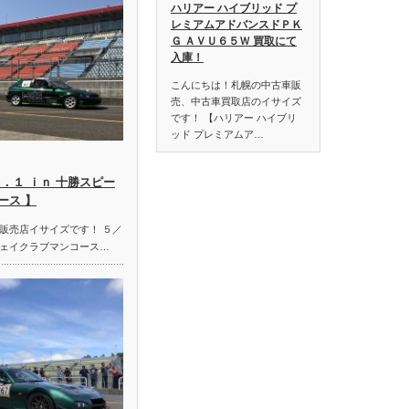
ハリアー ハイブリッド プ
レミアムアドバンスドＰＫ
Ｇ ＡＶＵ６５Ｗ 買取にて
入庫！
こんにちは！札幌の中古車販
売、中古車買取店のイサイズ
です！ 【ハリアー ハイブリ
ッド プレミアムア…
．１ ｉｎ 十勝スピー
ース 】
販売店イサイズです！ ５／
ェイクラブマンコース…