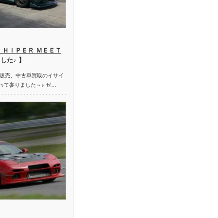
 ＨＩＰＥＲ ＭＥＥＴ
した♪ 】
販売、中古車買取のイサイ
って参りました～♪ ゼ…