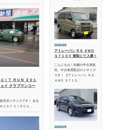
2026/3/5
アトレーバン ＲＳ ４ＷＤ
Ｓ７１０Ｖ 買取にて入庫！
こんにちは！札幌の中古車販
売、中古車買取店のイサイズ
です！ 【アトレーバン ＲＳ
ＵＩＴ ＲＵＮ ２０１
４ＷＤ Ｓ７１０…
ウェイ クラブマンコー
販売店イサイズです！ 去る
ＲＵＳＴ ＣＩＲＣＵ…
2026/2/5