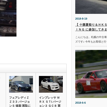
2018-8-19
【 十勝夏祭り＆ＨＫＳ
ＩＮＧ に参加してきま
こんにちは。札幌の中古車
ズです♪ 今年もお客様と行
Ｔ
フェアレディＺ
インプレッサ Ｗ
Ｚ３３ バージョ
ＲＸ ＳＴi バージ
2018-6-6
ンＳ 後期 買取に
ョン３ ＧＣ８ 買