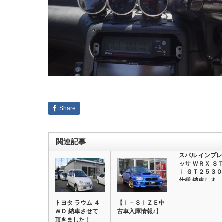
Share
関連記事
スバル インプレ
ッサ ＷＲＸ Ｓ
ｉ ＧＴ２５３０
仕様 納車しま…
トヨタ ラウム ４
【Ｉ－ＳＩＺＥ中
ＷＤ 納車させて
古車入庫情報♪】
頂きました！