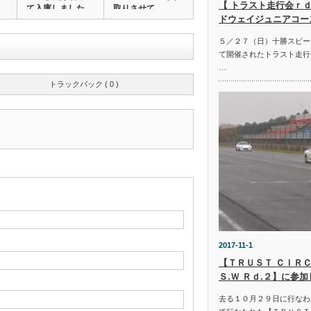
【 トラスト走行会ｒｄ
て入庫しました…
取りさせて…
ドウェイジュニアコー
５／２７（日）十勝スピー
て開催されたトラスト走行
…
トラックバック ( 0 )
2017-11-1
【ＴＲＵＳＴ ＣＩＲＣ
Ｓ.Ｗ Ｒｄ.２】に参
去る１０月２９日に行なわ