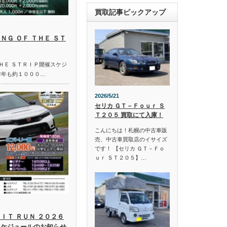
買取記事ピックアップ
ＮＧ ＯＦ ＴＨＥ ＳＴ
ＴＨＥ ＳＴＲＩＰ開催スケジ
昨年も約１０００…
2026/5/21
セリカ ＧＴ－Ｆｏｕｒ Ｓ
Ｔ２０５ 買取にて入庫！
こんにちは！札幌の中古車販
売、中古車買取店のイサイズ
です！ 【セリカ ＧＴ－Ｆｏ
ｕｒ ＳＴ２０５】…
ＩＴ ＲＵＮ ２０２６
スケジュールのお知らせ