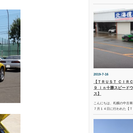
2019-7-16
【ＴＲＵＳＴ ＣＩＲＣ
９ ｉｎ十勝スピード
ス】
こんにちは、札幌の中古車
７月１４日に行われた【Ｔ