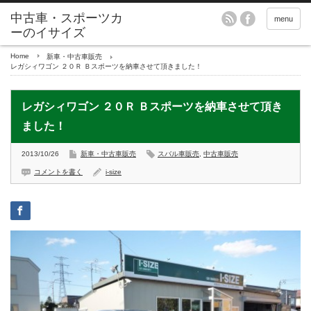
menu
Home
新車・中古車販売
レガシィワゴン ２０Ｒ Ｂスポーツを納車させて頂きました！
レガシィワゴン ２０Ｒ Ｂスポーツを納車させて頂き
ました！
2013/10/26
新車・中古車販売
スバル車販売
,
中古車販売
コメントを書く
i-size