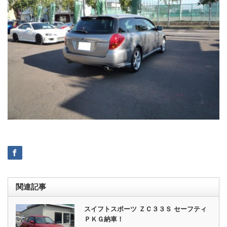
関連記事
スイフトスポーツ ＺＣ３３Ｓ セーフティ
ＰＫＧ納車！