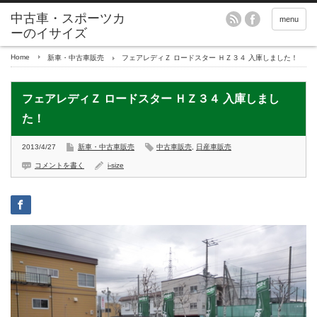
menu
Home
新車・中古車販売
フェアレディＺ ロードスター ＨＺ３４ 入庫しました！
フェアレディＺ ロードスター ＨＺ３４ 入庫しまし
た！
2013/4/27
新車・中古車販売
中古車販売
,
日産車販売
コメントを書く
i-size