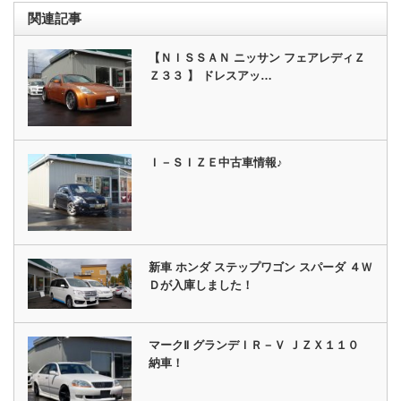
関連記事
【ＮＩＳＳＡＮ ニッサン フェアレディＺ
Ｚ３３ 】 ドレスアッ…
Ｉ－ＳＩＺＥ中古車情報♪
新車 ホンダ ステップワゴン スパーダ ４Ｗ
Ｄが入庫しました！
マークⅡ グランデＩＲ－Ｖ ＪＺＸ１１０
納車！