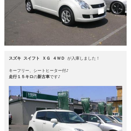
スズキ スイフト ＸＧ ４ＷＤ
 が入庫しました！

走行１５キロ
の
新古車
です♪
