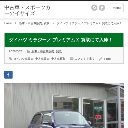
menu
Home
新車・中古車販売
,
買取
ダイハツ ミラジーノ プレミアムＸ 買取にて入庫！
ダイハツ ミラジーノ プレミアムＸ 買取にて入庫！
2020/6/23
新車・中古車販売
,
買取
ダイハツ車販売
,
中古車販売
,
中古車買取
コメントを書く
i-size