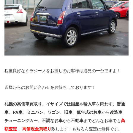
程度良好なミラジーノをお捜しのお客様は必見の一台ですよ！
皆様からのお問い合わせをお待ちしております！
札幌の高価車買取り、イサイズでは国産
や
輸入車
を問わず、
普通
車
、
RV車
、
ミニバン
、
ワゴン
、
旧車
、
低年式のお車
から
改造車
、
チューニングカー
、
不調なお車
から
不動車
までどんなお車でも
高
額査定
、
高価現金買取り
致します！もちろん査定は無料です。