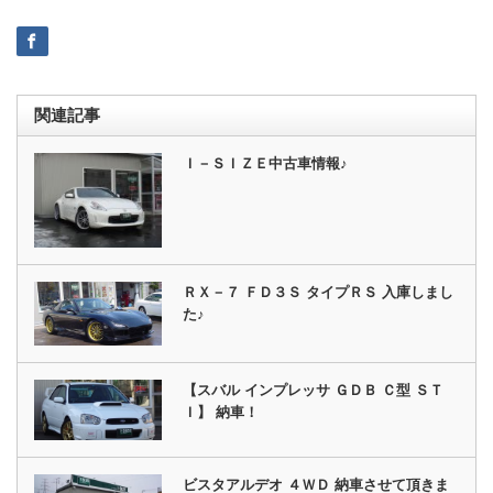
関連記事
Ｉ－ＳＩＺＥ中古車情報♪
ＲＸ－７ ＦＤ３Ｓ タイプＲＳ 入庫しまし
た♪
【スバル インプレッサ ＧＤＢ Ｃ型 ＳＴ
Ｉ】 納車！
ビスタアルデオ ４ＷＤ 納車させて頂きま