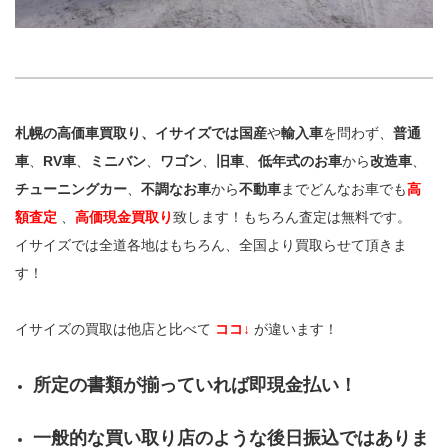
札幌の高価車買取り、イサイズでは国産
や
輸入車
を問わず、
普通
車
、
RV車
、
ミニバン
、
ワゴン
、
旧車
、
低年式のお車
から
改造車
、
チューニングカー
、
不調なお車
から
不動車
までどんなお車でも
高
額査定
、
高価現金買取り
致します！もちろん査定は無料です。
イサイズでは全道各地はもちろん、全国より買取らせて頂きま
す！
イサイズの買取は他店と比べて
ココ↓
が違います！
所定の書類が揃っていれば即現金払い！
一般的な買い取り店のような後日振込ではありま