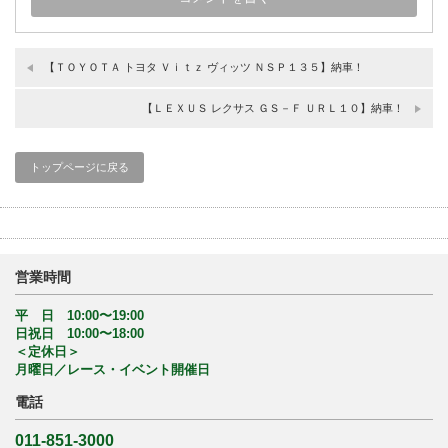
【ＴＯＹＯＴＡ トヨタ Ｖｉｔｚ ヴィッツ ＮＳＰ１３５】納車！
【ＬＥＸＵＳ レクサス ＧＳ－Ｆ ＵＲＬ１０】納車！
トップページに戻る
営業時間
平 日 10:00〜19:00
日祝日 10:00〜18:00
＜定休日＞
月曜日／レース・イベント開催日
電話
011-851-3000