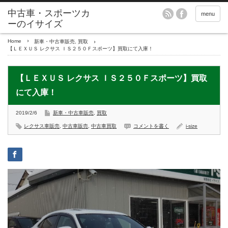
menu
Home
新車・中古車販売
,
買取
【ＬＥＸＵＳ レクサス ＩＳ２５０Ｆスポーツ】買取にて入庫！
【ＬＥＸＵＳ レクサス ＩＳ２５０Ｆスポーツ】買取
にて入庫！
2019/2/6
新車・中古車販売
,
買取
レクサス車販売
,
中古車販売
,
中古車買取
コメントを書く
i-size