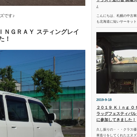
♪
ズです♪
こんにちは、札幌の中古車
も北海道に短いサーキット
ＴＩＮＧＲＡＹ スティングレイ
た！
2019-9-18
２０１９ Ｋｉｎｇ Ｏ
ラッグフェスティバル 
に参加してきました！
久し振りの・・・クラス優
車造りをしてくれたエヌズ