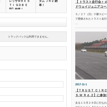
ま
レッサＷＲＸ Ｓ
タム ＪＨ２ 納
【 トラスト走行会ｒｄ
ＴＩ ＧＤＢ Ｅ
車！
ドウェイジュニアコー
型】納車！
５／２７（日）十勝スピー
て開催されたトラスト走行
…
トラックバックは利用できません。
2017-11-1
【ＴＲＵＳＴ ＣＩＲＣ
Ｓ.Ｗ Ｒｄ.２】に参
去る１０月２９日に行なわ