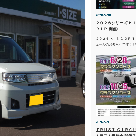
2026-5-30
２０２６シリーズ ＫＩ
ＲＩＰ 開催♪
２０２６ ＫＩＮＧ ＯＦ 
ュールのお知らせです！ 
2026-5-9
ＴＲＵＳＴ ＣＩＲＣＵ
トラスト走行会 開催