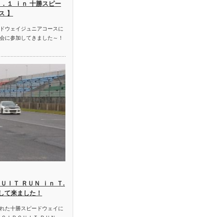
．１ ｉｎ 十勝スピー
ス 】
ドウェイジュニアコースに
会に参加してきました～！
ＵＩＴ ＲＵＮ ｉｎ Ｔ.
加して来ました！
れた十勝スピードウェイに