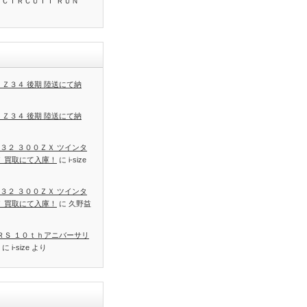
 ＣＩＲＣＵＩＴ ＲＵＮ
 Ｚ３４ 後期 陸送にて納
 Ｚ３４ 後期 陸送にて納
３２ ３００ＺＸ ツインタ
Ｔ 買取にて入庫！
に
i-size
３２ ３００ＺＸ ツインタ
Ｔ 買取にて入庫！
に
久野益
 ＲＳ １０ｔｈアニバーサリ
に
i-size
より