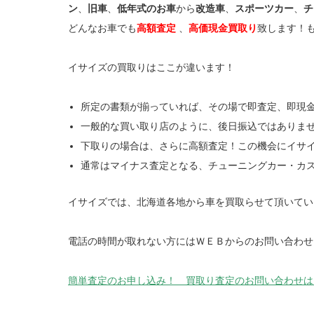
ン
、
旧車
、
低年式のお車
から
改造車
、
スポーツカー
、
チ
どんなお車でも
高額査定
、
高価現金買取り
致します！
イサイズの買取りはここが違います！
所定の書類が揃っていれば、その場で即査定、即現
一般的な買い取り店のように、後日振込ではありま
下取りの場合は、さらに高額査定！この機会にイサ
通常はマイナス査定となる、チューニングカー・カ
イサイズでは、北海道各地から車を買取らせて頂いてい
電話の時間が取れない方にはＷＥＢからのお問い合わせ
簡単査定のお申し込み！ 買取り査定のお問い合わせは