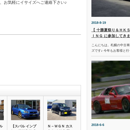
、お気軽にイサイズへご連絡下さい♪
2018-8-19
【 十勝夏祭り＆ＨＫＳ
ＩＮＧ に参加してきま
こんにちは。札幌の中古車
ズです♪ 今年もお客様と行
2018-6-6
ル
【スバル インプ
Ｎ－ＷＧＮ カス