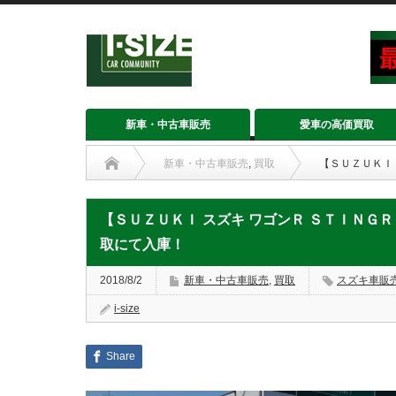
新車・中古車販売
愛車の高価買取
新車・中古車販売
,
買取
【ＳＵＺＵＫＩ
【ＳＵＺＵＫＩ スズキ ワゴンＲ ＳＴＩＮＧＲ
取にて入庫！
2018/8/2
新車・中古車販売
,
買取
スズキ車販
i-size
Share