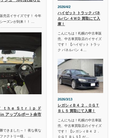
2026/4/2
ハイゼット トラック パネ
販売店イサイズです！ 今年
ルバン ４ＷＤ 買取にて入
シーズンが到来！！ …
庫！
こんにちは！札幌の中古車販
売、中古車買取店のイサイズ
です！ 【ハイゼット トラッ
ク パネルバン ４…
2026/3/13
レガシィＢ４ ２．０ＧＴ
ｆ ｔｈｅ Ｓｔｒｉｐ ド
ＢＬ５ 買取にて入庫！
in アップルポート余市
こんにちは！札幌の中古車販
売、中古車買取店のイサイズ
勝できました～！ 夜な夜な
です！ 【レガシィＢ４ ２．
ファクトリー様、 …
０ＧＴ ＢＬ５】が…