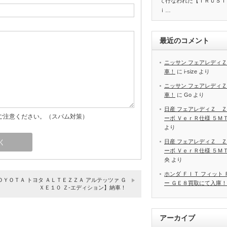
て行なわれた【ＴＲＵＳＴ
ｉ…
最近のコメント
ニッサン フェアレディＺ
車！
に
i-size
より
ニッサン フェアレディＺ
車！
に
Go
より
日産 フェアレディＺ Ｚ
ご注意ください。（スパム対策）
ーボ ＶｅｒＲ仕様 ５Ｍ
より
日産 フェアレディＺ Ｚ
ーボ ＶｅｒＲ仕様 ５Ｍ
央
より
ホンダ ＦＩＴ フィット
ＯＹＯＴＡ トヨタ ＡＬＴＥＺＺＡ アルテッツァ Ｇ
ー ＧＥ８買取にて入庫！
ＸＥ１０ Ｚ‐エディション】納車！
アーカイブ