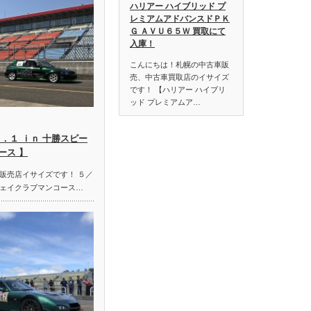
ハリアー ハイブリッド プ
レミアムアドバンスドＰＫ
Ｇ ＡＶＵ６５Ｗ 買取にて
入庫！
こんにちは！札幌の中古車販
売、中古車買取店のイサイズ
です！ 【ハリアー ハイブリ
ッド プレミアムア…
．１ ｉｎ 十勝スピー
ース 】
販売店イサイズです！ ５／
ェイクラブマンコース…