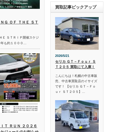
買取記事ピックアップ
ＮＧ ＯＦ ＴＨＥ ＳＴ
ＴＨＥ ＳＴＲＩＰ開催スケジ
昨年も約１０００…
2026/5/21
セリカ ＧＴ－Ｆｏｕｒ Ｓ
Ｔ２０５ 買取にて入庫！
こんにちは！札幌の中古車販
売、中古車買取店のイサイズ
です！ 【セリカ ＧＴ－Ｆｏ
ｕｒ ＳＴ２０５】…
ＩＴ ＲＵＮ ２０２６
スケジュールのお知らせ