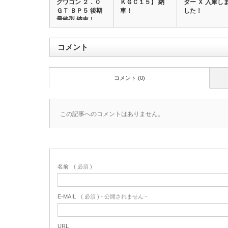
グワゴン ２．０
ＫＧＣ１５】 納
ダー Ｘ 入庫し
ＧＴ ＢＰ５ 後期
車！
した！
最終型 納車！…
コメント
コメント (0)
この記事へのコメントはありません。
名前
( 必須 )
E-MAIL
( 必須 ) - 公開されません -
URL