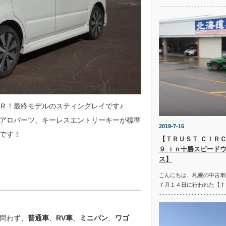
Ｒ！最終モデルのスティングレイです♪
アロパーツ、キーレスエントリーキーが標準
2019-7-16
です！
【ＴＲＵＳＴ ＣＩＲＣ
９ ｉｎ十勝スピード
ス】
こんにちは、札幌の中古車
７月１４日に行われた【Ｔ
問わず、
普通車
、
RV車
、
ミニバン
、
ワゴ