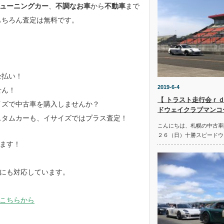
ューニングカー
、
不調なお車
から
不動車
まで
もちろん査定は無料です。
金払い！
2019-6-4
せん！
【 トラスト走行会ｒｄ
イズで中古車を購入しませんか？
ドウェイクラブマンコ
スタムカーも、イサイズではプラス査定！
こんにちは、札幌の中古車
２６（日）十勝スピードウ
ます！
にも対応しています。
こちらから