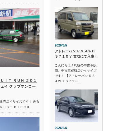
2026/3/5
アトレーバン ＲＳ ４ＷＤ
Ｓ７１０Ｖ 買取にて入庫！
こんにちは！札幌の中古車販
売、中古車買取店のイサイズ
です！ 【アトレーバン ＲＳ
ＵＩＴ ＲＵＮ ２０１
４ＷＤ Ｓ７１０…
ウェイ クラブマンコー
販売店イサイズです！ 去る
ＲＵＳＴ ＣＩＲＣＵ…
2026/2/5