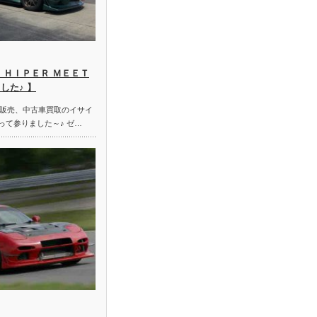
 ＨＩＰＥＲ ＭＥＥＴ
した♪ 】
販売、中古車買取のイサイ
って参りました～♪ ゼ…