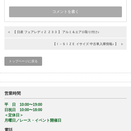
【 日産 フェアレディＺ Ｚ３３ 】 アルミ＆エアロ取り付け♪
【Ｉ－ＳＩＺＥ イサイズ 中古車入庫情報♪ 】
トップページに戻る
営業時間
平 日 10:00〜19:00
日祝日 10:00〜18:00
＜定休日＞
月曜日／レース・イベント開催日
電話