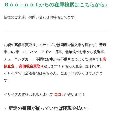
Ｇｏｏ－ｎｅｔからの在庫検索はこちらから♪
皆様のご来店、お問い合わせお待ちしてます！
札幌の高価車買取り、イサイズでは国産
や
輸入車
を問わず、
普通
車
、
RV車
、
ミニバン
、
ワゴン
、
旧車
、
低年式のお車
から
改造車
、
チューニングカー
、
不調なお車
から
不動車
までどんなお車でも
高
額査定
、
高価現金買取り
致します！もちろん査定は無料です。
イサイズでは全道各地はもちろん、全国より買取らせて頂きま
す！
イサイズの買取は他店と比べて
ココ↓
が違います！
所定の書類が揃っていれば即現金払い！