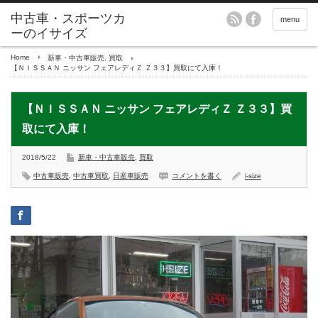
menu
Home
新車・中古車販売
,
買取
【ＮＩＳＳＡＮ ニッサン フェアレディＺ Ｚ３３】買取にて入庫！
【ＮＩＳＳＡＮ ニッサン フェアレディＺ Ｚ３３】買
取にて入庫！
2018/5/22
新車・中古車販売
,
買取
中古車販売
,
中古車買取
,
日産車販売
コメントを書く
i-size