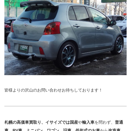
皆様よりの沢山のお問い合わせお待ちしております！
札幌の高価車買取り、イサイズでは国産
や
輸入車
を問わず、
普通
車
、
RV車
、
ミニバン
、
ワゴン
、
旧車
、
低年式のお車
から
改造車
、