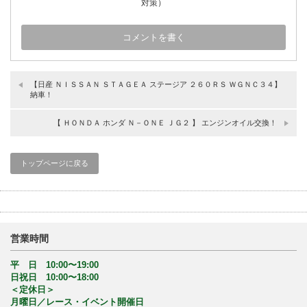
対策）
【日産 ＮＩＳＳＡＮ ＳＴＡＧＥＡ ステージア ２６０ＲＳ ＷＧＮＣ３４】
納車！
【 ＨＯＮＤＡ ホンダ Ｎ－ＯＮＥ ＪＧ２ 】 エンジンオイル交換！
トップページに戻る
営業時間
平 日 10:00〜19:00
日祝日 10:00〜18:00
＜定休日＞
月曜日／レース・イベント開催日