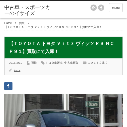
menu
Home
買取
【ＴＯＹＯＴＡ トヨタ Ｖｉｔｚ ヴィッツ ＲＳ ＮＣＰ９１】買取にて入庫！
【ＴＯＹＯＴＡ トヨタ Ｖｉｔｚ ヴィッツ ＲＳ ＮＣ
Ｐ９１】買取にて入庫！
2018/2/19
買取
トヨタ車販売
,
中古車買取
コメントを書く
i-size