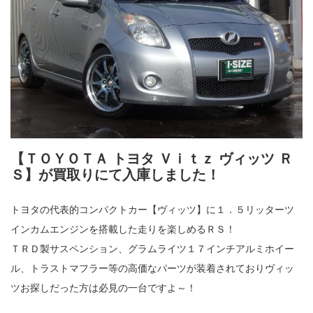
【ＴＯＹＯＴＡ トヨタ Ｖｉｔｚ ヴィッツ Ｒ
Ｓ】
が買取りにて入庫しました！
トヨタの代表的コンパクトカー【ヴィッツ】に１．５リッターツ
インカムエンジンを搭載した走りを楽しめるＲＳ！
ＴＲＤ製サスペンション、グラムライツ１７インチアルミホイー
ル、トラストマフラー等の高価なパーツが装着されておりヴィッ
ツお探しだった方は必見の一台ですよ～！