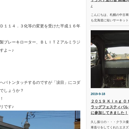
♪
こんにちは、札幌の中古車
も北海道に短いサーキット
Ｄ１１４．３化等の変更を受けた平成１６年
製ブレーキローター、ＢＬＩＴＺアルミラジ
すよ～♪
へバトンタッチするのですが「涙目」にコダ
でしょうか？
2019-9-18
！
２０１９ Ｋｉｎｇ Ｏ
リです♪
ラッグフェスティバル 
に参加してきました！
久し振りの・・・クラス優
車造りをしてくれたエヌズ