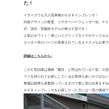
た！
イサイズでも大人気車種のＧＤＢインプレッサ！
内装デザインの変更、リヤオーバーフェンダー化、ＰＣ
式「涙目」型最終モデルの希少Ｅ型です！
人気のホワイト！更にハイグリップタイヤやディクセル
エーター等のパーツが装着されているオススメなお車で
詳細はこちらから♪
このＥ型以降は通称「鷹目」と呼ばれているＦ型、Ｇ型
ワリを持たれてお探ししているお客様も多いのではない
整備記録簿も多数残っていますので更に安心出来ますね
ＧＤＢインプレッサをお探しだった方には一見の価値ア