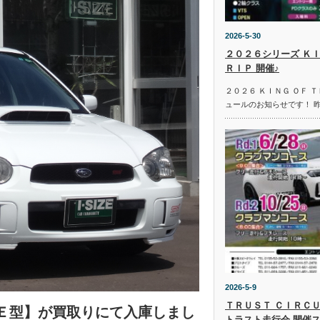
2026-5-30
２０２６シリーズ ＫＩ
ＲＩＰ 開催♪
２０２６ ＫＩＮＧ ＯＦ 
ュールのお知らせです！ 
2026-5-9
ＴＲＵＳＴ ＣＩＲＣＵ
 Ｅ型】が買取りにて入庫しまし
トラスト走行会 開催