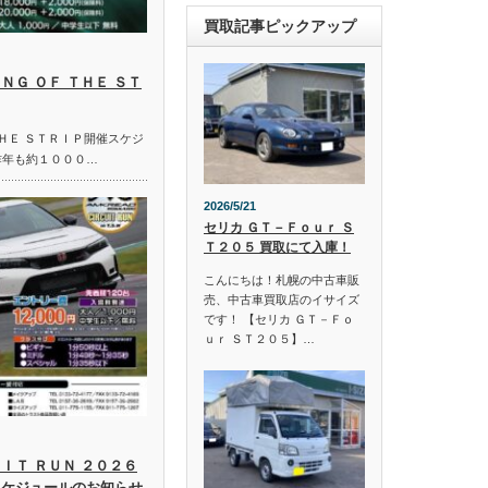
買取記事ピックアップ
ＮＧ ＯＦ ＴＨＥ ＳＴ
ＴＨＥ ＳＴＲＩＰ開催スケジ
昨年も約１０００…
2026/5/21
セリカ ＧＴ－Ｆｏｕｒ Ｓ
Ｔ２０５ 買取にて入庫！
こんにちは！札幌の中古車販
売、中古車買取店のイサイズ
です！ 【セリカ ＧＴ－Ｆｏ
ｕｒ ＳＴ２０５】…
ＩＴ ＲＵＮ ２０２６
スケジュールのお知らせ