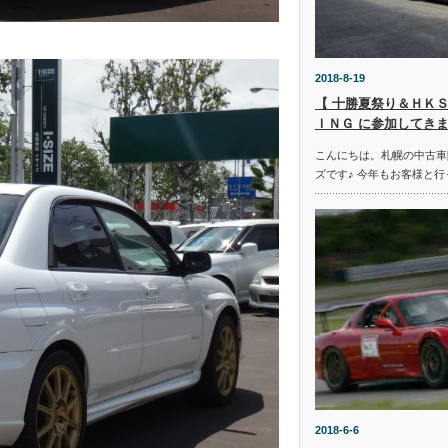
2018-8-19
【 十勝夏祭り＆ＨＫＳ
ＩＮＧ に参加してきま
こんにちは。札幌の中古車
ズです♪ 今年もお客様と行
2018-6-6