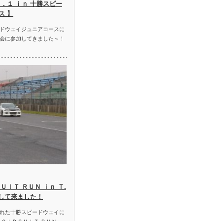
．１ ｉｎ 十勝スピー
ス 】
ドウェイジュニアコースに
会に参加してきました～！
ＵＩＴ ＲＵＮ ｉｎ Ｔ.
加して来ました！
れた十勝スピードウェイに