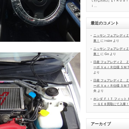
て行なわれた【ＴＲＵＳＴ
ｉ…
最近のコメント
ニッサン フェアレディＺ
車！
に
i-size
より
ニッサン フェアレディＺ
車！
に
Go
より
日産 フェアレディＺ Ｚ
ーボ ＶｅｒＲ仕様 ５Ｍ
より
日産 フェアレディＺ Ｚ
ーボ ＶｅｒＲ仕様 ５Ｍ
央
より
ホンダ ＦＩＴ フィット
ー ＧＥ８買取にて入庫！
アーカイブ