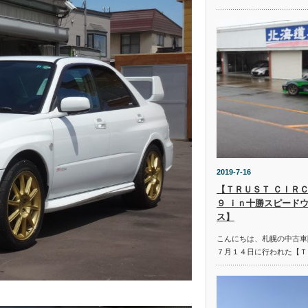
2019-7-16
【ＴＲＵＳＴ ＣＩＲＣ
９ ｉｎ十勝スピード
ス】
こんにちは、札幌の中古車
７月１４日に行われた【Ｔ