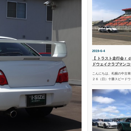
2019-6-4
【 トラスト走行会ｒｄ
ドウェイクラブマンコ
こんにちは、札幌の中古車
２６（日）十勝スピードウ