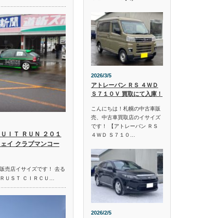
2026/3/5
アトレーバン ＲＳ ４ＷＤ
Ｓ７１０Ｖ 買取にて入庫！
こんにちは！札幌の中古車販
売、中古車買取店のイサイズ
です！ 【アトレーバン ＲＳ
ＵＩＴ ＲＵＮ ２０１
４ＷＤ Ｓ７１０…
ウェイ クラブマンコー
販売店イサイズです！ 去る
ＲＵＳＴ ＣＩＲＣＵ…
2026/2/5