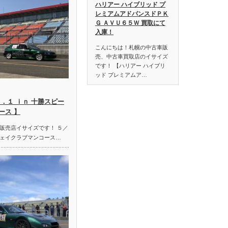
ハリアー ハイブリッド プ
レミアムアドバンスドＰＫ
Ｇ ＡＶＵ６５Ｗ 買取にて
入庫！
こんにちは！札幌の中古車販
売、中古車買取店のイサイズ
です！ 【ハリアー ハイブリ
ッド プレミアムア…
．１ ｉｎ 十勝スピー
ース 】
販売店イサイズです！ ５／
ェイクラブマンコース…