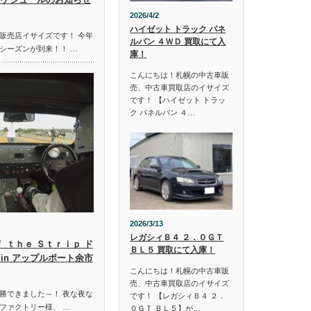
2026/4/2
ハイゼット トラック パネ
販売店イサイズです！ 今年
ルバン ４ＷＤ 買取にて入
シーズンが到来！！ …
庫！
こんにちは！札幌の中古車販
売、中古車買取店のイサイズ
です！ 【ハイゼット トラッ
ク パネルバン ４…
2026/3/13
レガシィＢ４ ２．０ＧＴ
ｆ ｔｈｅ Ｓｔｒｉｐ ド
ＢＬ５ 買取にて入庫！
in アップルポート余市
こんにちは！札幌の中古車販
売、中古車買取店のイサイズ
勝できました～！ 夜な夜な
です！ 【レガシィＢ４ ２．
ファクトリー様、 …
０ＧＴ ＢＬ５】が…