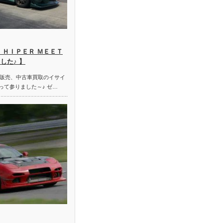
 ＨＩＰＥＲ ＭＥＥＴ
した♪ 】
販売、中古車買取のイサイ
って参りました～♪ ゼ…