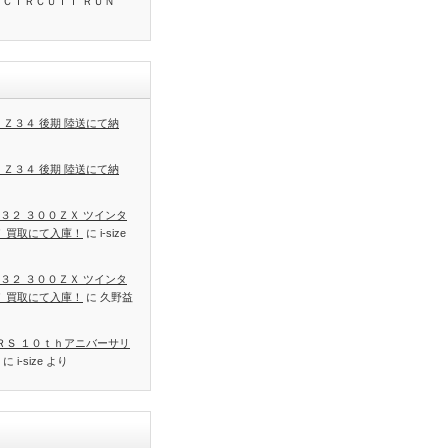
 ＣＩＲＣＵＩＴ ＲＵＮ
 Ｚ３４ 後期 陸送にて納
 Ｚ３４ 後期 陸送にて納
３２ ３００ＺＸ ツインタ
Ｔ 買取にて入庫！
に
i-size
３２ ３００ＺＸ ツインタ
Ｔ 買取にて入庫！
に
久野益
 ＲＳ １０ｔｈアニバーサリ
に
i-size
より