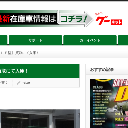
サポート
カーイベント
ＴＩ Ｅ型】 買取にて入庫！
おすすめ記事
 買取にて入庫！
を書く
i-size