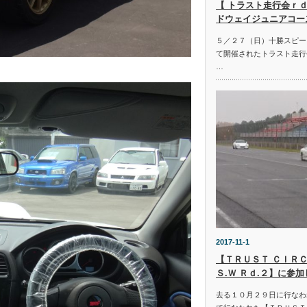
【 トラスト走行会ｒｄ
ドウェイジュニアコー
５／２７（日）十勝スピー
て開催されたトラスト走行
…
2017-11-1
【ＴＲＵＳＴ ＣＩＲＣ
Ｓ.Ｗ Ｒｄ.２】に参
去る１０月２９日に行なわ