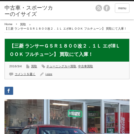
menu
Home
買取
【三菱 ランサーＧＳＲ１８００改２．１Ｌ エボⅢＬＯＯＫ フルチューン】 買取にて入庫！
【三菱 ランサーＧＳＲ１８００改２．１Ｌ エボⅢＬ
ＯＯＫ フルチューン】 買取にて入庫！
2016/3/4
買取
チューニングカー買取
,
中古車買取
コメントを書く
i-size