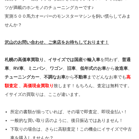
ツが満載のホンモノのチューニングカーです♪
実測５００馬力オーバーのモンスターマシンを飼い慣らしてみま
せんか？
沢山のお問い合わせ、ご来店をお待ちしております！
札幌の高価車買取り、イサイズでは国産
や
輸入車
を問わず、
普通
車
、
RV車
、
ミニバン
、
ワゴン
、
旧車
、
低年式のお車
から
改造車
、
チューニングカー
、
不調なお車
から
不動車
までどんなお車でも
高
額査定
、
高価現金買取り
致します！もちろん、査定は無料です。
イサイズの買取りは、ここが違います。
所定の書類が揃っていれば、その場で即査定、即現金払い！
一般的な買い取り店のように、後日振込ではありません！
下取りの場合は、さらに高額査定！この機会にイサイズで中古
車を購入しませんか？