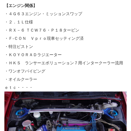
【エンジン関係】
・４Ｇ６３エンジン・ミッションスワップ
・２．１Ｌ仕様
・ＲＸ－６ ＴＣＷ７６・Ｐ１８タービン
・Ｆ‐ＣＯＮ Ｖｐｒｏ現車セッティング済
・特注ピストン
・ＫＯＹＯＲＡＤラジエーター
・ＨＫＳ ランサーエボリューション７用インタークーラー流用
・ワンオフパイピング
・オイルクーラー
ｅｔｃ・・・・