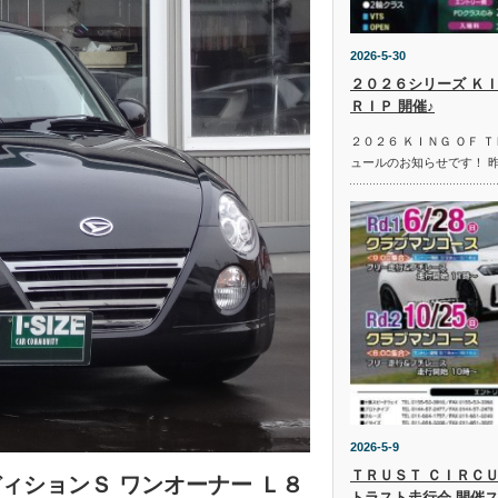
2026-5-30
２０２６シリーズ ＫＩ
ＲＩＰ 開催♪
２０２６ ＫＩＮＧ ＯＦ 
ュールのお知らせです！ 
2026-5-9
ＴＲＵＳＴ ＣＩＲＣＵ
ィションＳ ワンオーナー Ｌ８
トラスト走行会 開催