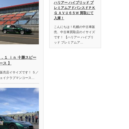
ハリアー ハイブリッド プ
レミアムアドバンスドＰＫ
Ｇ ＡＶＵ６５Ｗ 買取にて
入庫！
こんにちは！札幌の中古車販
売、中古車買取店のイサイズ
です！ 【ハリアー ハイブリ
ッド プレミアムア…
．１ ｉｎ 十勝スピー
ース 】
販売店イサイズです！ ５／
ェイクラブマンコース…