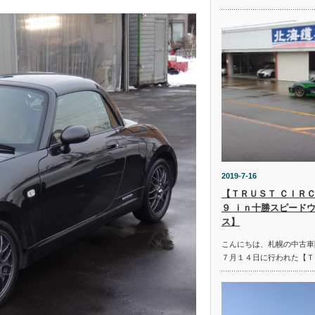
2019-7-16
【ＴＲＵＳＴ ＣＩＲＣ
９ ｉｎ十勝スピード
ス】
こんにちは、札幌の中古車
７月１４日に行われた【Ｔ