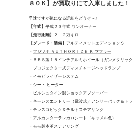
８０Ｋ】が買取りにて入庫しました！
早速ですが気になる詳細をどうぞ～♪
【年式】
平成２３年式 ワンオーナー
【走行距離】
２．２万キロ
【グレード・装備】
アルティメットエディションＳ
・
フジツボ ＡＵＴＨＯＲＩＺＥ Ｋ マフラー
・ＢＢＳ製１５インチアルミホイール（ガンメタリック
・プロジェクター式ディスチャージヘッドランプ
・イモビライザーシステム
・シート ヒーター
・ビルシュタイン製ショックアブソーバー
・キーレスエントリー（電波式／アンサーバック＆トラ
・テレスコピック＆チルトステアリング
・アルカンターラレカロシート（キャメル色）
・モモ製本革ステアリング