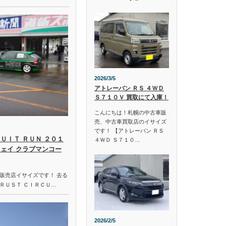
2026/3/5
アトレーバン ＲＳ ４ＷＤ
Ｓ７１０Ｖ 買取にて入庫！
こんにちは！札幌の中古車販
売、中古車買取店のイサイズ
です！ 【アトレーバン ＲＳ
ＵＩＴ ＲＵＮ ２０１
４ＷＤ Ｓ７１０…
ウェイ クラブマンコー
販売店イサイズです！ 去る
ＲＵＳＴ ＣＩＲＣＵ…
2026/2/5