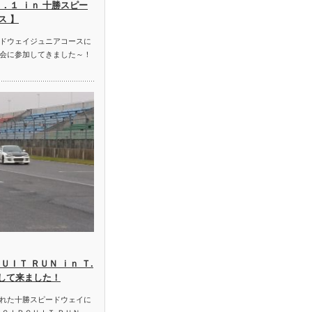
．１ ｉｎ 十勝スピー
ス 】
ドウェイジュニアコースに
会に参加してきました～！
ＵＩＴ ＲＵＮ ｉｎ Ｔ.
加して来ました！
れた十勝スピードウェイに