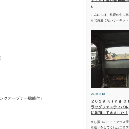
♪
こんにちは、札幌の中古車
も北海道に短いサーキット
）
2019-9-18
ンクオープナー機能付）
２０１９ Ｋｉｎｇ Ｏ
ラッグフェスティバル 
に参加してきました！
久し振りの・・・クラス優
車造りをしてくれたエヌズ