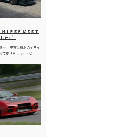
 ＨＩＰＥＲ ＭＥＥＴ
した♪ 】
販売、中古車買取のイサイ
って参りました～♪ ゼ…