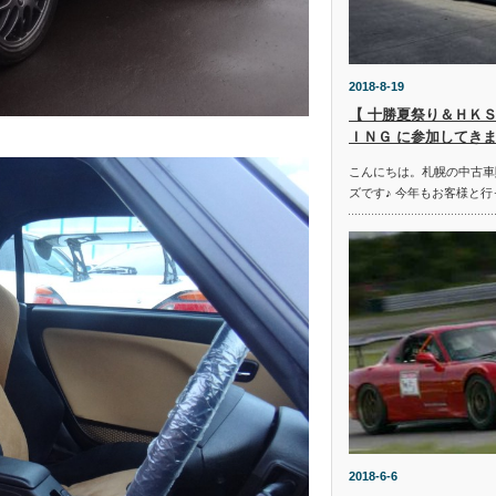
2018-8-19
【 十勝夏祭り＆ＨＫＳ
ＩＮＧ に参加してきま
こんにちは。札幌の中古車
ズです♪ 今年もお客様と行
2018-6-6