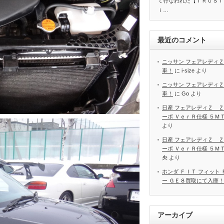
て行なわれた【ＴＲＵＳＴ
ｉ…
最近のコメント
ニッサン フェアレディＺ
車！
に
i-size
より
ニッサン フェアレディＺ
車！
に
Go
より
日産 フェアレディＺ Ｚ
ーボ ＶｅｒＲ仕様 ５Ｍ
より
日産 フェアレディＺ Ｚ
ーボ ＶｅｒＲ仕様 ５Ｍ
央
より
ホンダ ＦＩＴ フィット
ー ＧＥ８買取にて入庫！
アーカイブ