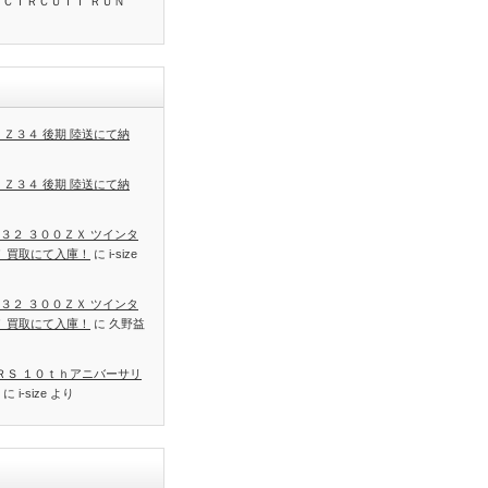
 ＣＩＲＣＵＩＴ ＲＵＮ
 Ｚ３４ 後期 陸送にて納
 Ｚ３４ 後期 陸送にて納
３２ ３００ＺＸ ツインタ
Ｔ 買取にて入庫！
に
i-size
３２ ３００ＺＸ ツインタ
Ｔ 買取にて入庫！
に
久野益
 ＲＳ １０ｔｈアニバーサリ
に
i-size
より