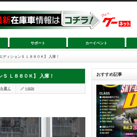
サポート
カーイベント
エディションＳ Ｌ８８０Ｋ】 入庫！
おすすめ記事
ンＳ Ｌ８８０Ｋ】 入庫！
を書く
i-size