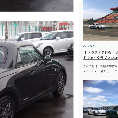
2019-6-4
【 トラスト走行会ｒｄ
ドウェイクラブマンコ
こんにちは、札幌の中古車
２６（日）十勝スピードウ