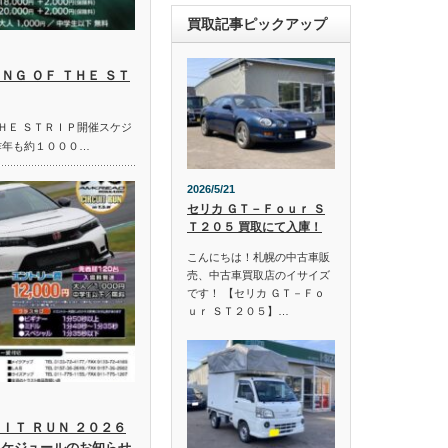
買取記事ピックアップ
ＮＧ ＯＦ ＴＨＥ ＳＴ
ＴＨＥ ＳＴＲＩＰ開催スケジ
昨年も約１０００…
2026/5/21
セリカ ＧＴ－Ｆｏｕｒ Ｓ
Ｔ２０５ 買取にて入庫！
こんにちは！札幌の中古車販
売、中古車買取店のイサイズ
です！ 【セリカ ＧＴ－Ｆｏ
ｕｒ ＳＴ２０５】…
ＩＴ ＲＵＮ ２０２６
スケジュールのお知らせ