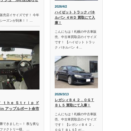
2026/4/2
ハイゼット トラック パネ
販売店イサイズです！ 今年
ルバン ４ＷＤ 買取にて入
シーズンが到来！！ …
庫！
こんにちは！札幌の中古車販
売、中古車買取店のイサイズ
です！ 【ハイゼット トラッ
ク パネルバン ４…
2026/3/13
レガシィＢ４ ２．０ＧＴ
ｆ ｔｈｅ Ｓｔｒｉｐ ド
ＢＬ５ 買取にて入庫！
in アップルポート余市
こんにちは！札幌の中古車販
売、中古車買取店のイサイズ
勝できました～！ 夜な夜な
です！ 【レガシィＢ４ ２．
ファクトリー様、 …
０ＧＴ ＢＬ５】が…