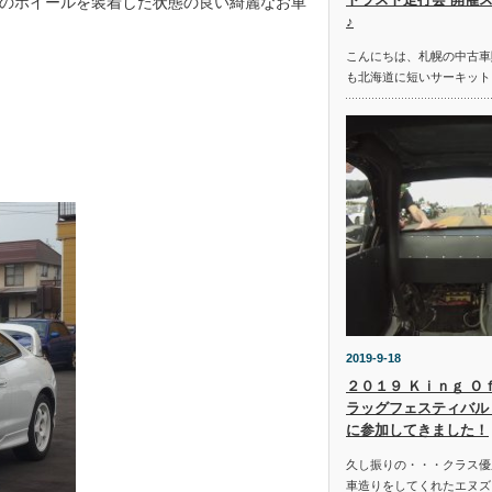
のホイールを装着した状態の良い綺麗なお車
♪
こんにちは、札幌の中古車
も北海道に短いサーキット
2019-9-18
２０１９ Ｋｉｎｇ Ｏ
ラッグフェスティバル 
に参加してきました！
久し振りの・・・クラス優
車造りをしてくれたエヌズ