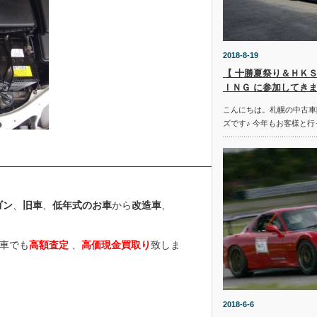
2018-8-19
【 十勝夏祭り＆ＨＫＳ
ＩＮＧ に参加してきま
こんにちは。札幌の中古車
ズです♪ 今年もお客様と行
————————————————————————————————
ゴン
、
旧車
、
低年式のお車
から
改造車
、
車でも
高額査定
、
高価現金買取り
致しま
2018-6-6