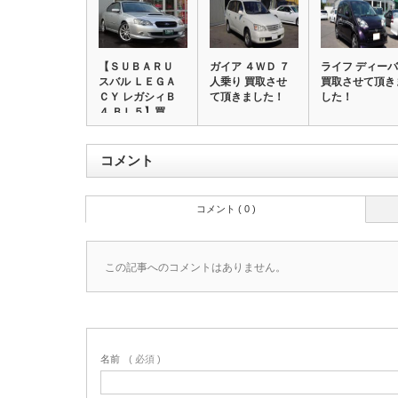
【ＳＵＢＡＲＵ
ガイア ４ＷＤ ７
ライフ ディーバ
スバル ＬＥＧＡ
人乗り 買取させ
買取させて頂き
ＣＹ レガシィＢ
て頂きました！
した！
４ ＢＬ５】買
取…
コメント
コメント ( 0 )
この記事へのコメントはありません。
名前
( 必須 )