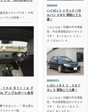
2026/4/2
ハイゼット トラック パネ
販売店イサイズです！ 今年
ルバン ４ＷＤ 買取にて入
シーズンが到来！！ …
庫！
こんにちは！札幌の中古車販
売、中古車買取店のイサイズ
です！ 【ハイゼット トラッ
ク パネルバン ４…
2026/3/13
レガシィＢ４ ２．０ＧＴ
ｆ ｔｈｅ Ｓｔｒｉｐ ド
ＢＬ５ 買取にて入庫！
in アップルポート余市
こんにちは！札幌の中古車販
売、中古車買取店のイサイズ
勝できました～！ 夜な夜な
です！ 【レガシィＢ４ ２．
ファクトリー様、 …
０ＧＴ ＢＬ５】が…