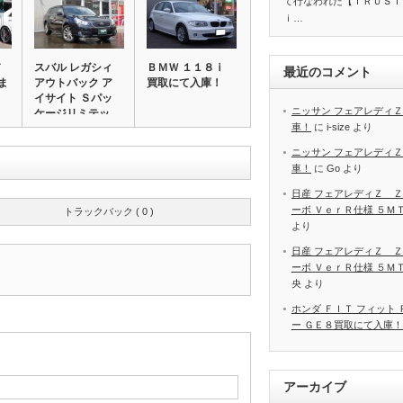
て行なわれた【ＴＲＵＳＴ
ｉ…
スバル レガシィ
ＢＭＷ １１８ⅰ
最近のコメント
ま
アウトバック ア
買取にて入庫！
イサイト Ｓパッ
ニッサン フェアレディＺ
ケージリミテッ…
車！
に
i-size
より
ニッサン フェアレディＺ
車！
に
Go
より
日産 フェアレディＺ Ｚ
ーボ ＶｅｒＲ仕様 ５Ｍ
トラックバック ( 0 )
より
日産 フェアレディＺ Ｚ
ーボ ＶｅｒＲ仕様 ５Ｍ
央
より
ホンダ ＦＩＴ フィット
ー ＧＥ８買取にて入庫！
アーカイブ