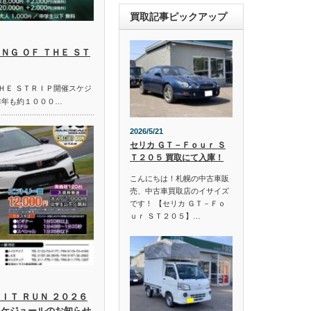
買取記事ピックアップ
ＮＧ ＯＦ ＴＨＥ ＳＴ
ＴＨＥ ＳＴＲＩＰ開催スケジ
昨年も約１０００…
2026/5/21
セリカ ＧＴ－Ｆｏｕｒ Ｓ
Ｔ２０５ 買取にて入庫！
こんにちは！札幌の中古車販
売、中古車買取店のイサイズ
です！ 【セリカ ＧＴ－Ｆｏ
ｕｒ ＳＴ２０５】…
ＩＴ ＲＵＮ ２０２６
スケジュールのお知らせ