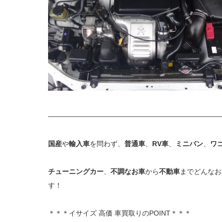
—————————————————————————
国産
や
輸入車
を問わず、
普通車
、
RV車
、
ミニバン
、
ワ
チューニングカー
、
不調なお車
から
不動車
までどんなお
す！
＊＊＊イサイズ 高価 車買取りのPOINT＊＊＊