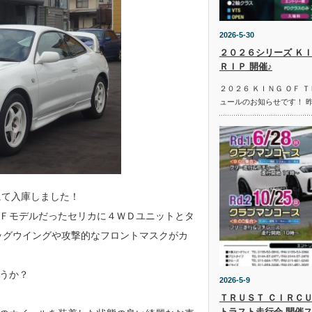
2026-5-30
２０２６シリーズ ＫＩ
ＲＩＰ 開催♪
２０２６ ＫＩＮＧ ＯＦ 
ュールのお知らせです！ 
にて入庫しました！
Ｆモデルだったセリカに４ＷＤユニットとタ
ッグウイングや攻撃的なフロントマスクがカ
うか？
2026-5-9
ＴＲＵＳＴ ＣＩＲＣＵ
トラスト走行会 開催