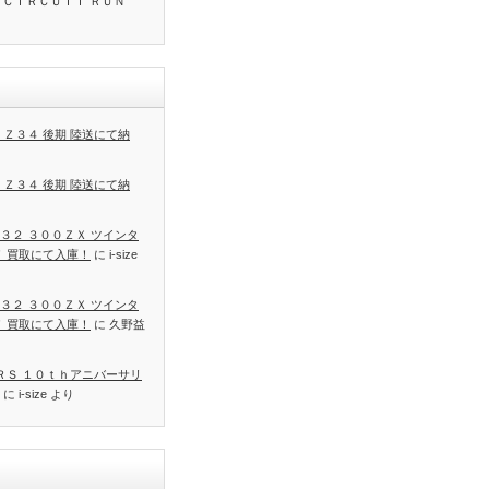
 ＣＩＲＣＵＩＴ ＲＵＮ
 Ｚ３４ 後期 陸送にて納
 Ｚ３４ 後期 陸送にて納
３２ ３００ＺＸ ツインタ
Ｔ 買取にて入庫！
に
i-size
３２ ３００ＺＸ ツインタ
Ｔ 買取にて入庫！
に
久野益
 ＲＳ １０ｔｈアニバーサリ
に
i-size
より