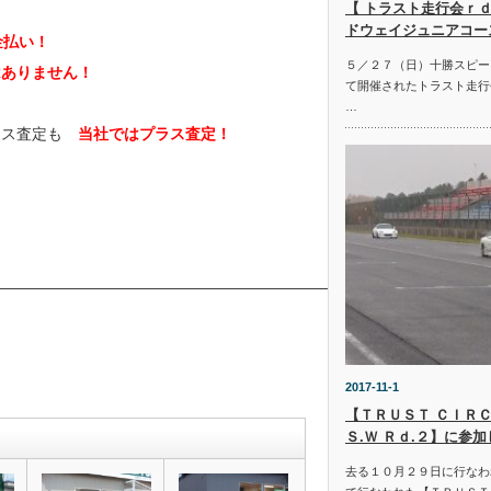
【 トラスト走行会ｒｄ
ドウェイジュニアコー
金払い！
５／２７（日）十勝スピー
はありません！
て開催されたトラスト走行
…
イナス査定も
当社ではプラス査定！
————————————————————————————————
2017-11-1
【ＴＲＵＳＴ ＣＩＲＣ
Ｓ.Ｗ Ｒｄ.２】に参
去る１０月２９日に行なわ