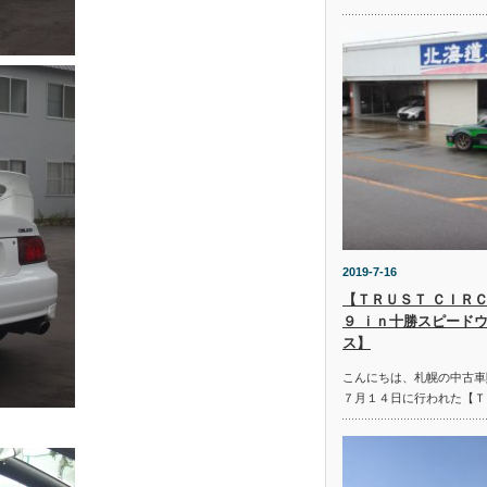
2019-7-16
【ＴＲＵＳＴ ＣＩＲＣ
９ ｉｎ十勝スピード
ス】
こんにちは、札幌の中古車
７月１４日に行われた【Ｔ