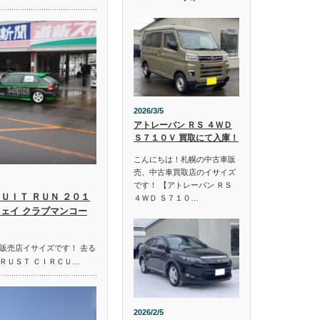
2026/3/5
アトレーバン ＲＳ ４ＷＤ
Ｓ７１０Ｖ 買取にて入庫！
こんにちは！札幌の中古車販
売、中古車買取店のイサイズ
です！ 【アトレーバン ＲＳ
ＵＩＴ ＲＵＮ ２０１
４ＷＤ Ｓ７１０…
ウェイ クラブマンコー
販売店イサイズです！ 去る
ＲＵＳＴ ＣＩＲＣＵ…
2026/2/5