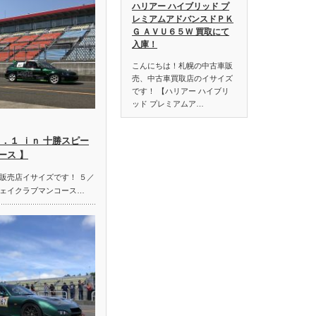
ハリアー ハイブリッド プ
レミアムアドバンスドＰＫ
Ｇ ＡＶＵ６５Ｗ 買取にて
入庫！
こんにちは！札幌の中古車販
売、中古車買取店のイサイズ
です！ 【ハリアー ハイブリ
ッド プレミアムア…
．１ ｉｎ 十勝スピー
ース 】
販売店イサイズです！ ５／
ェイクラブマンコース…