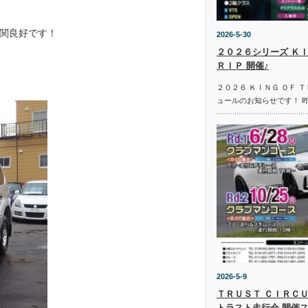
関良好です！
2026-5-30
２０２６シリーズ ＫＩ
ＲＩＰ 開催♪
２０２６ ＫＩＮＧ ＯＦ 
ュールのお知らせです！ 
2026-5-9
ＴＲＵＳＴ ＣＩＲＣＵ
トラスト走行会 開催