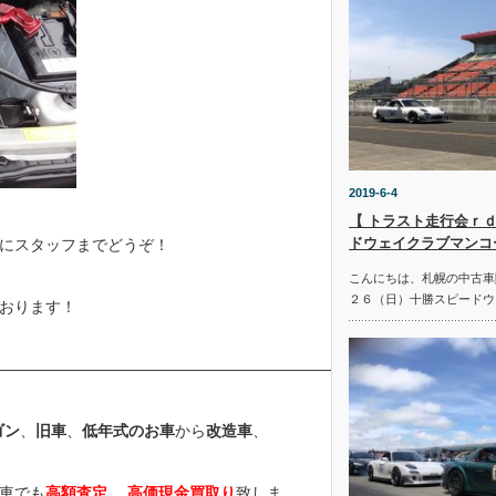
2019-6-4
【 トラスト走行会ｒｄ
ドウェイクラブマンコ
にスタッフまでどうぞ！
こんにちは、札幌の中古車
２６（日）十勝スピードウ
おります！
————————————————————————————————
ゴン
、
旧車
、
低年式のお車
から
改造車
、
車でも
高額査定
、
高価現金買取り
致しま