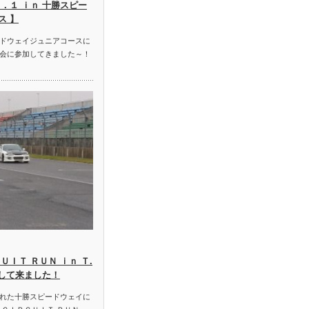
．１ ｉｎ 十勝スピー
ス 】
ドウェイジュニアコースに
会に参加してきました～！
ＵＩＴ ＲＵＮ ｉｎ Ｔ.
加して来ました！
れた十勝スピードウェイに