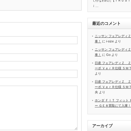
て行なわれた【ＴＲＵＳＴ
ｉ…
最近のコメント
ニッサン フェアレディＺ
車！
に
i-size
より
ニッサン フェアレディＺ
車！
に
Go
より
日産 フェアレディＺ Ｚ
ーボ ＶｅｒＲ仕様 ５Ｍ
より
日産 フェアレディＺ Ｚ
ーボ ＶｅｒＲ仕様 ５Ｍ
央
より
ホンダ ＦＩＴ フィット
ー ＧＥ８買取にて入庫！
アーカイブ