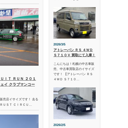
2026/3/5
アトレーバン ＲＳ ４ＷＤ
Ｓ７１０Ｖ 買取にて入庫！
こんにちは！札幌の中古車販
売、中古車買取店のイサイズ
です！ 【アトレーバン ＲＳ
ＵＩＴ ＲＵＮ ２０１
４ＷＤ Ｓ７１０…
ウェイ クラブマンコー
販売店イサイズです！ 去る
ＲＵＳＴ ＣＩＲＣＵ…
2026/2/5