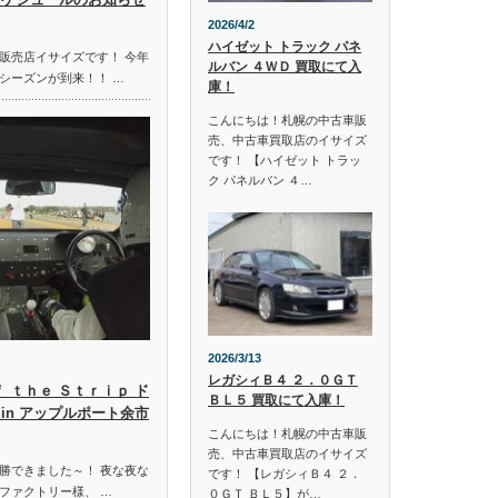
2026/4/2
ハイゼット トラック パネ
販売店イサイズです！ 今年
ルバン ４ＷＤ 買取にて入
シーズンが到来！！ …
庫！
こんにちは！札幌の中古車販
売、中古車買取店のイサイズ
です！ 【ハイゼット トラッ
ク パネルバン ４…
2026/3/13
レガシィＢ４ ２．０ＧＴ
ｆ ｔｈｅ Ｓｔｒｉｐ ド
ＢＬ５ 買取にて入庫！
in アップルポート余市
こんにちは！札幌の中古車販
売、中古車買取店のイサイズ
勝できました～！ 夜な夜な
です！ 【レガシィＢ４ ２．
ファクトリー様、 …
０ＧＴ ＢＬ５】が…