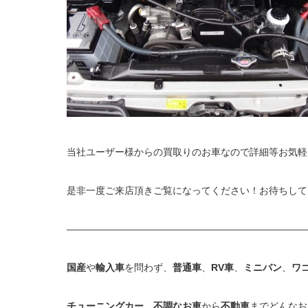
当社ユーザー様からの買取りのお車なので詳細等お気軽
是非一度ご来店頂きご覧になってください！お待ちして
—————————————————————————
国産
や
輸入車
を問わず、
普通車
、
RV車
、
ミニバン
、
ワ
チューニングカー
、
不調なお車
から
不動車
までどんなお