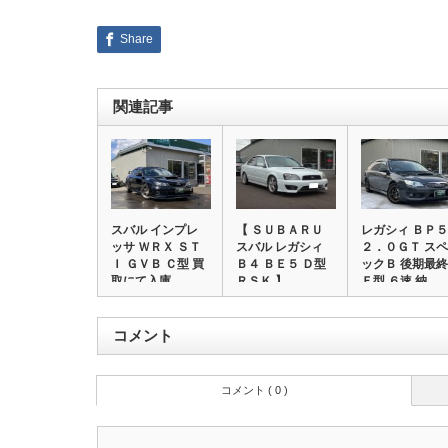
Share
関連記事
スバル インプレ
【 ＳＵＢＡＲＵ
レガシィ ＢＰ５
ッサ ＷＲＸ ＳＴ
スバル レガシィ
２．０ＧＴ スペ
Ｉ ＧＶＢ Ｃ型 買
Ｂ４ ＢＥ５ Ｄ型
ックＢ 後期最終
取にて入庫…
ＲＳＫ 】…
Ｆ型 ６速 納…
コメント
コメント ( 0 )