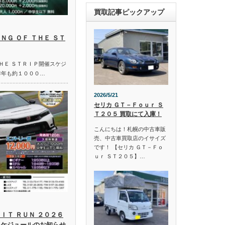
買取記事ピックアップ
ＮＧ ＯＦ ＴＨＥ ＳＴ
ＴＨＥ ＳＴＲＩＰ開催スケジ
昨年も約１０００…
2026/5/21
セリカ ＧＴ－Ｆｏｕｒ Ｓ
Ｔ２０５ 買取にて入庫！
こんにちは！札幌の中古車販
売、中古車買取店のイサイズ
です！ 【セリカ ＧＴ－Ｆｏ
ｕｒ ＳＴ２０５】…
ＩＴ ＲＵＮ ２０２６
スケジュールのお知らせ