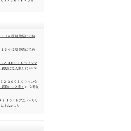
 ＣＩＲＣＵＩＴ ＲＵＮ
 Ｚ３４ 後期 陸送にて納
 Ｚ３４ 後期 陸送にて納
３２ ３００ＺＸ ツインタ
Ｔ 買取にて入庫！
に
i-size
３２ ３００ＺＸ ツインタ
Ｔ 買取にて入庫！
に
久野益
 ＲＳ １０ｔｈアニバーサリ
に
i-size
より