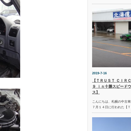
2019-7-16
【ＴＲＵＳＴ ＣＩＲＣ
９ ｉｎ十勝スピード
ス】
こんにちは、札幌の中古車
７月１４日に行われた【Ｔ