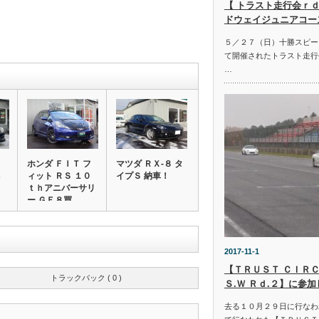
【 トラスト走行会ｒｄ
ドウェイジュニアコー
５／２７（日）十勝スピー
て開催されたトラスト走行
…
ホンダ ＦＩＴ フ
マツダ ＲＸ‐８ タ
ィット ＲＳ １０
イプＳ 納車！
ｔｈアニバーサリ
ー ＧＥ８買…
2017-11-1
【ＴＲＵＳＴ ＣＩＲＣ
トラックバック ( 0 )
Ｓ.Ｗ Ｒｄ.２】に参
去る１０月２９日に行なわ