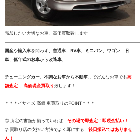
売却したい大切なお車、高価買取致します！
——————————————————————————————
国産
や
輸入車
を問わず、
普通車
、
RV車
、
ミニバン
、
ワゴン
、
旧
車
、
低年式のお車
から
改造車
、
チューニングカー
、
不調なお車
から
不動車
までどんなお車でも
高
額査定
、
高価現金買取り
致します！
＊＊＊イサイズ 高価 車買取りのPOINT＊＊＊
◎ 所定の書類が揃っていれば
その場で即査定！即現金払い！
◎ 買取り店の支払い方法でよく耳にする
後日振込ではありませ
ん！