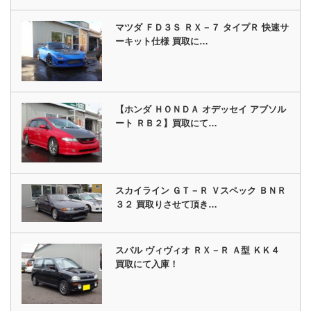
マツダ ＦＤ３Ｓ ＲＸ－７ タイプＲ 快速サ
ーキット仕様 買取に…
【ホンダ ＨＯＮＤＡ オデッセイ アブソル
ート ＲＢ２】買取にて…
スカイライン ＧＴ－Ｒ Ｖスペック ＢＮＲ
３２ 買取りさせて頂き…
スバル ヴィヴィオ ＲＸ－Ｒ Ａ型 ＫＫ４
買取にて入庫！