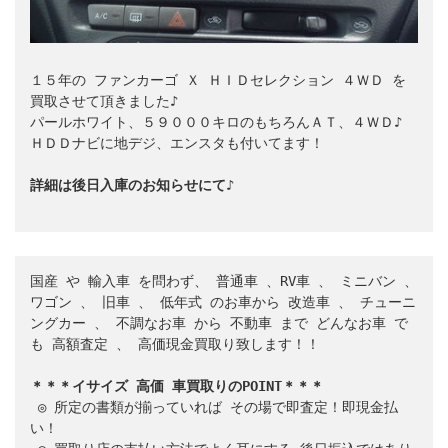
１５年の ファンカーゴ Ｘ ＨＩＤセレクション ４ＷＤ を
買取させて頂きました♪

パールホワイト、５９０００キロのもちろんＡＴ、４ＷＤ♪

ＨＤＤナビに地デジ、エンスタも付いてます！

詳細は後日入庫のお知らせにて♪
国産
 や 
輸入車
 を問わず、 
普通車
 、
RV車
 、 
ミニバン
 、 
ワゴン
 、 
旧車
 、 
低年式
 のお車から 
改造車
 、 
チューニ
ングカー
 、 
不調なお車
 から 
不動車
 まで 
どんなお車
 で
も 
高額査定
 、 
高価現金買取り致します！！
＊＊＊イサイズ 高価 車買取りのPOINT＊＊＊
 ◎ 所定の書類が揃っていれば 
その場で即査定！即現金払
い！