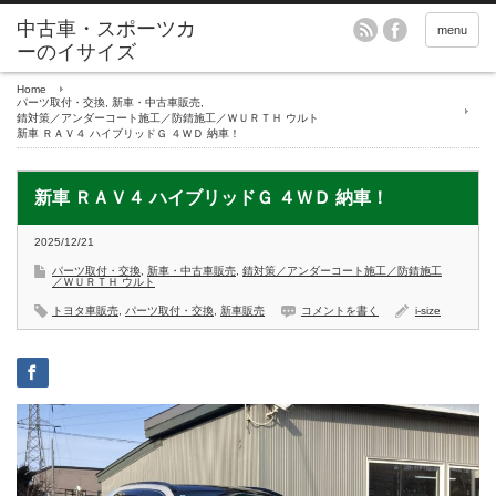
menu
Home
パーツ取付・交換
,
新車・中古車販売
,
錆対策／アンダーコート施工／防錆施工／ＷＵＲＴＨ ウルト
新車 ＲＡＶ４ ハイブリッドＧ ４ＷＤ 納車！
新車 ＲＡＶ４ ハイブリッドＧ ４ＷＤ 納車！
2025/12/21
パーツ取付・交換
,
新車・中古車販売
,
錆対策／アンダーコート施工／防錆施工
／ＷＵＲＴＨ ウルト
トヨタ車販売
,
パーツ取付・交換
,
新車販売
コメントを書く
i-size