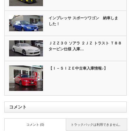
インプレッサ スポーツワゴン 納車しま
した！
ＪＺＺ３０ ソアラ ２ＪＺ トラスト Ｔ８８
タービン仕様 入庫…
【Ｉ－ＳＩＺＥ中古車入庫情報♪】
コメント
コメント (0)
トラックバックは利用できません。