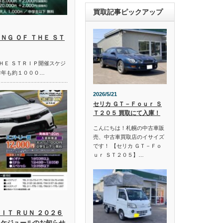
買取記事ピックアップ
ＮＧ ＯＦ ＴＨＥ ＳＴ
ＴＨＥ ＳＴＲＩＰ開催スケジ
昨年も約１０００…
2026/5/21
セリカ ＧＴ－Ｆｏｕｒ Ｓ
Ｔ２０５ 買取にて入庫！
こんにちは！札幌の中古車販
売、中古車買取店のイサイズ
です！ 【セリカ ＧＴ－Ｆｏ
ｕｒ ＳＴ２０５】…
ＩＴ ＲＵＮ ２０２６
スケジュールのお知らせ