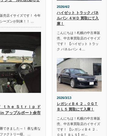
2026/4/2
ハイゼット トラック パネ
販売店イサイズです！ 今年
ルバン ４ＷＤ 買取にて入
シーズンが到来！！ …
庫！
こんにちは！札幌の中古車販
売、中古車買取店のイサイズ
です！ 【ハイゼット トラッ
ク パネルバン ４…
2026/3/13
レガシィＢ４ ２．０ＧＴ
ｆ ｔｈｅ Ｓｔｒｉｐ ド
ＢＬ５ 買取にて入庫！
in アップルポート余市
こんにちは！札幌の中古車販
売、中古車買取店のイサイズ
勝できました～！ 夜な夜な
です！ 【レガシィＢ４ ２．
ファクトリー様、 …
０ＧＴ ＢＬ５】が…