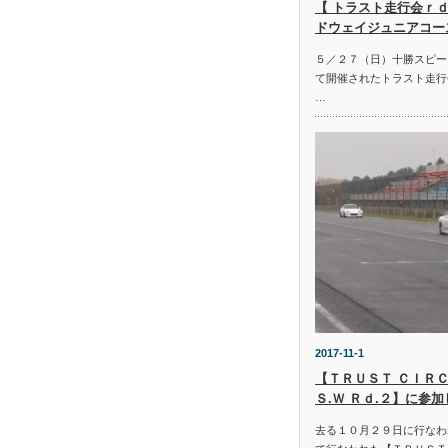
【 トラスト走行会ｒｄ
ドウェイジュニアコー
５／２７（日）十勝スピー
て開催されたトラスト走行
…
2017-11-1
【ＴＲＵＳＴ ＣＩＲＣ
Ｓ.Ｗ Ｒｄ.２】に参
去る１０月２９日に行なわ