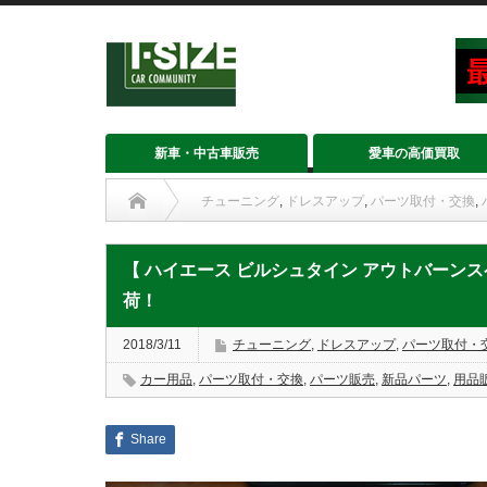
新車・中古車販売
愛車の高価買取
チューニング
,
ドレスアップ
,
パーツ取付・交換
,
【 ハイエース ビルシュタイン アウトバーンス
荷！
2018/3/11
チューニング
,
ドレスアップ
,
パーツ取付・
カー用品
,
パーツ取付・交換
,
パーツ販売
,
新品パーツ
,
用品
Share