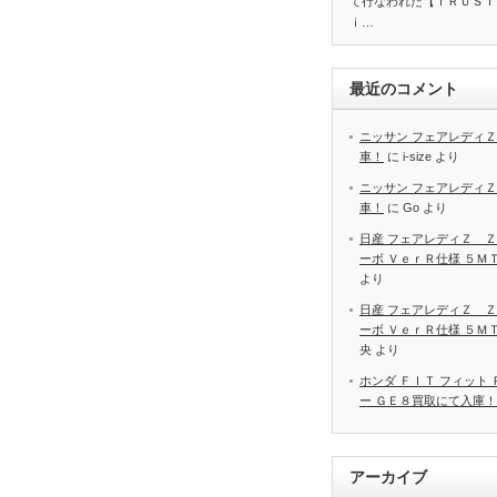
て行なわれた【ＴＲＵＳＴ
ｉ…
最近のコメント
ニッサン フェアレディＺ
車！
に
i-size
より
ニッサン フェアレディＺ
車！
に
Go
より
日産 フェアレディＺ Ｚ
ーボ ＶｅｒＲ仕様 ５Ｍ
より
日産 フェアレディＺ Ｚ
ーボ ＶｅｒＲ仕様 ５Ｍ
央
より
ホンダ ＦＩＴ フィット
ー ＧＥ８買取にて入庫！
アーカイブ