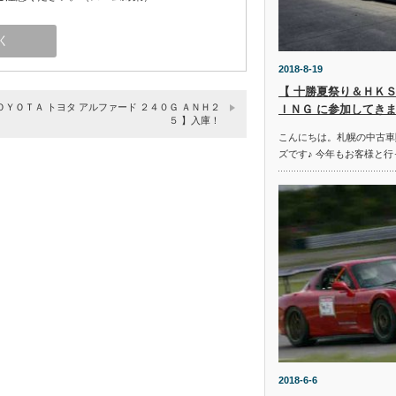
2018-8-19
【 十勝夏祭り＆ＨＫＳ
ＯＹＯＴＡ トヨタ アルファード ２４０Ｇ ＡＮＨ２
ＩＮＧ に参加してきま
５ 】入庫！
こんにちは。札幌の中古車
ズです♪ 今年もお客様と行
2018-6-6