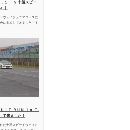
．１ ｉｎ 十勝スピー
ス 】
ドウェイジュニアコースに
会に参加してきました～！
ＵＩＴ ＲＵＮ ｉｎ Ｔ.
加して来ました！
れた十勝スピードウェイに