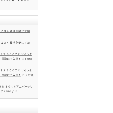
 ＣＩＲＣＵＩＴ ＲＵＮ
 Ｚ３４ 後期 陸送にて納
 Ｚ３４ 後期 陸送にて納
３２ ３００ＺＸ ツインタ
Ｔ 買取にて入庫！
に
i-size
３２ ３００ＺＸ ツインタ
Ｔ 買取にて入庫！
に
久野益
 ＲＳ １０ｔｈアニバーサリ
に
i-size
より