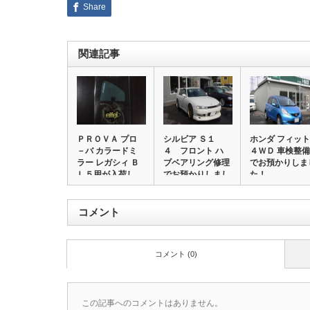
Share
関連記事
ＰＲＯＶＡ プロ
シルビア Ｓ１
ホンダ フィット
－バ カラードミ
４ フロント ハ
４ＷＤ 車検整備
ラー レガシィ Ｂ
ブベアリング修理
でお預かりしま
Ｌ５用が入荷し…
でお預かりしまし
た！
た…
コメント
コメント (0)
この記事へのコメントはありません。