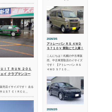
2026/3/5
アトレーバン ＲＳ ４ＷＤ
Ｓ７１０Ｖ 買取にて入庫！
こんにちは！札幌の中古車販
売、中古車買取店のイサイズ
です！ 【アトレーバン ＲＳ
ＵＩＴ ＲＵＮ ２０１
４ＷＤ Ｓ７１０…
ウェイ クラブマンコー
販売店イサイズです！ 去る
ＲＵＳＴ ＣＩＲＣＵ…
2026/2/5