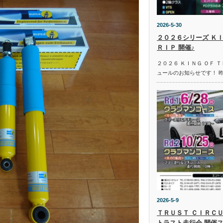
2026-5-30
２０２６シリーズ ＫＩ
ＲＩＰ 開催♪
２０２６ ＫＩＮＧ ＯＦ 
ュールのお知らせです！ 
2026-5-9
ＴＲＵＳＴ ＣＩＲＣＵ
トラスト走行会 開催