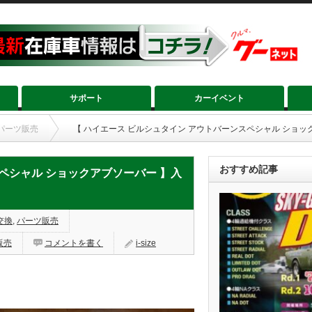
サポート
カーイベント
パーツ販売
【 ハイエース ビルシュタイン アウトバーンスペシャル ショッ
おすすめ記事
ペシャル ショックアブソーバー 】入
交換
,
パーツ販売
販売
コメントを書く
i-size