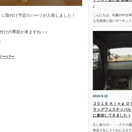
♪
 】に取付け予定のパーツが入荷しました！
こんにちは、札幌の中古車
も北海道に短いサーキット
付けの季節が来ますね～♪
。
ソーバー
2019-9-18
２０１９ Ｋｉｎｇ Ｏ
ラッグフェスティバル 
に参加してきました！
久し振りの・・・クラス優
車造りをしてくれたエヌズ