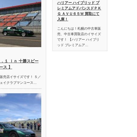
ハリアー ハイブリッド プ
レミアムアドバンスドＰＫ
Ｇ ＡＶＵ６５Ｗ 買取にて
入庫！
こんにちは！札幌の中古車販
売、中古車買取店のイサイズ
です！ 【ハリアー ハイブリ
ッド プレミアムア…
．１ ｉｎ 十勝スピー
ース 】
販売店イサイズです！ ５／
ェイクラブマンコース…