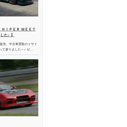
 ＨＩＰＥＲ ＭＥＥＴ
した♪ 】
販売、中古車買取のイサイ
って参りました～♪ ゼ…