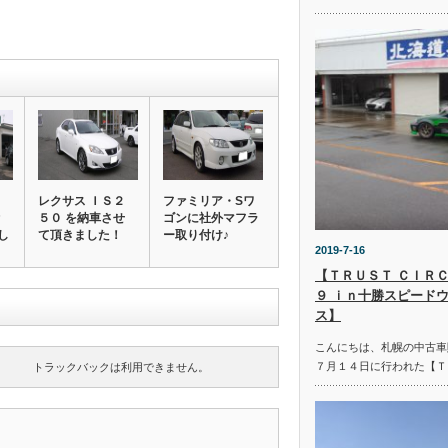
レクサス ＩＳ２
ファミリア・Sワ
５０ を納車させ
ゴンに社外マフラ
し
て頂きました！
ー取り付け♪
2019-7-16
【ＴＲＵＳＴ ＣＩＲＣ
９ ｉｎ十勝スピード
ス】
こんにちは、札幌の中古車
７月１４日に行われた【Ｔ
トラックバックは利用できません。