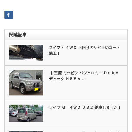
関連記事
スイフト ４ＷＤ 下回りのサビ止めコート
施工！
【 三菱 ミツビシ パジェロミニ Ｄｕｋｅ
デューク Ｈ５８Ａ …
ライフ Ｇ ４ＷＤ ＪＢ２ 納車しました！