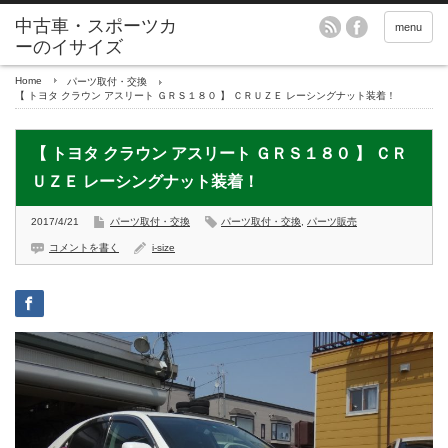
menu
Home
パーツ取付・交換
【 トヨタ クラウン アスリート ＧＲＳ１８０ 】 ＣＲＵＺＥ レーシングナット装着！
【 トヨタ クラウン アスリート ＧＲＳ１８０ 】 ＣＲ
ＵＺＥ レーシングナット装着！
2017/4/21
パーツ取付・交換
パーツ取付・交換
,
パーツ販売
コメントを書く
i-size