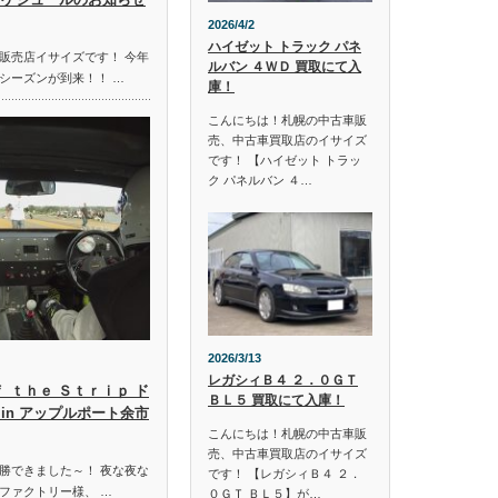
2026/4/2
ハイゼット トラック パネ
販売店イサイズです！ 今年
ルバン ４ＷＤ 買取にて入
シーズンが到来！！ …
庫！
こんにちは！札幌の中古車販
売、中古車買取店のイサイズ
です！ 【ハイゼット トラッ
ク パネルバン ４…
2026/3/13
レガシィＢ４ ２．０ＧＴ
ｆ ｔｈｅ Ｓｔｒｉｐ ド
ＢＬ５ 買取にて入庫！
in アップルポート余市
こんにちは！札幌の中古車販
売、中古車買取店のイサイズ
勝できました～！ 夜な夜な
です！ 【レガシィＢ４ ２．
ファクトリー様、 …
０ＧＴ ＢＬ５】が…