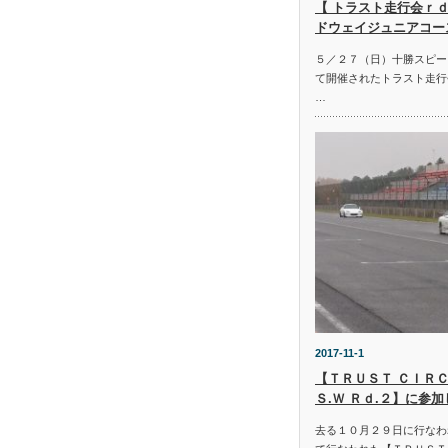
【 トラスト走行会ｒｄ
ドウェイジュニアコー
５／２７（日）十勝スピー
て開催されたトラスト走行
…
2017-11-1
【ＴＲＵＳＴ ＣＩＲＣ
Ｓ.Ｗ Ｒｄ.２】に参
去る１０月２９日に行なわ