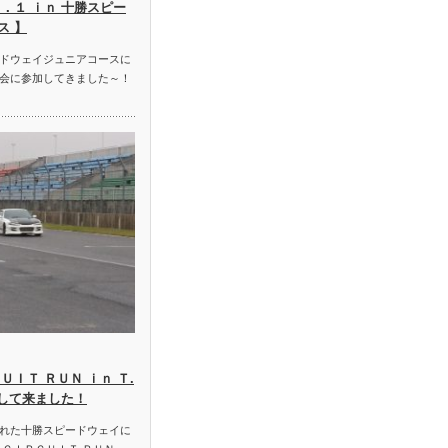
．１ ｉｎ 十勝スピー
ス 】
ドウェイジュニアコースに
会に参加してきました～！
ＵＩＴ ＲＵＮ ｉｎ Ｔ.
加して来ました！
れた十勝スピードウェイに