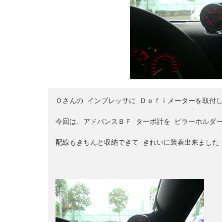
Ｏ
さんの
 インプレッサに Ｄｅｆｉメーターを取付し
今回は、アドバンスＢＦ ターボ計を ピラーホルダー
配線もきちんと収納できて きれいに装着出来ました！