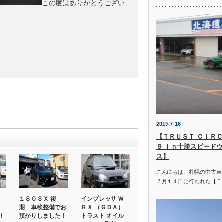
この度はありがとうござい
2019-7-16
【ＴＲＵＳＴ ＣＩＲＣ
９ ｉｎ十勝スピード
ス】
こんにちは、札幌の中古車
７月１４日に行われた【Ｔ
１８０ＳＸ 後
インプレッサ Ｗ
期 車検整備でお
ＲＸ （ＧＤＡ）
！
預かりしました！
トラスト オイル