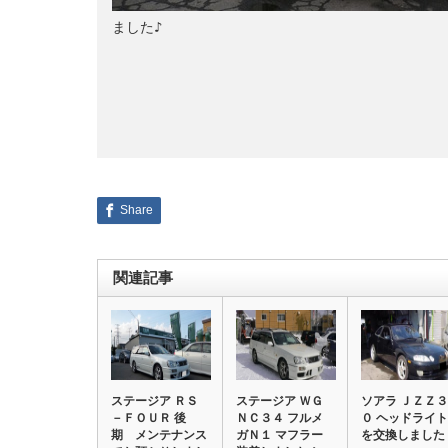
ました♪
Share
関連記事
ステージア ＲＳ
ステージア ＷＧ
ソアラ ＪＺＺ３
－ＦＯＵＲ 後
ＮＣ３４ フルメ
０ ヘッドライト
期 メンテナンス
ガＮ１ マフラー
を交換しました