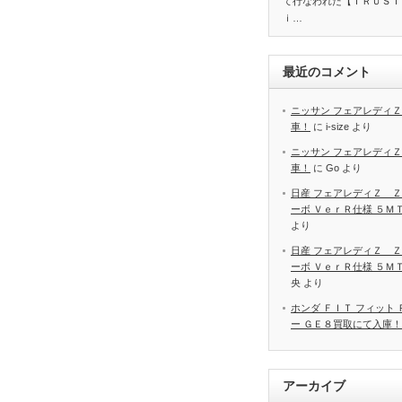
て行なわれた【ＴＲＵＳＴ
ｉ…
最近のコメント
ニッサン フェアレディＺ
車！
に
i-size
より
ニッサン フェアレディＺ
車！
に
Go
より
日産 フェアレディＺ Ｚ
ーボ ＶｅｒＲ仕様 ５Ｍ
より
日産 フェアレディＺ Ｚ
ーボ ＶｅｒＲ仕様 ５Ｍ
央
より
ホンダ ＦＩＴ フィット
ー ＧＥ８買取にて入庫！
アーカイブ