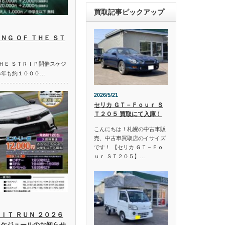
買取記事ピックアップ
ＮＧ ＯＦ ＴＨＥ ＳＴ
ＴＨＥ ＳＴＲＩＰ開催スケジ
昨年も約１０００…
2026/5/21
セリカ ＧＴ－Ｆｏｕｒ Ｓ
Ｔ２０５ 買取にて入庫！
こんにちは！札幌の中古車販
売、中古車買取店のイサイズ
です！ 【セリカ ＧＴ－Ｆｏ
ｕｒ ＳＴ２０５】…
ＩＴ ＲＵＮ ２０２６
スケジュールのお知らせ