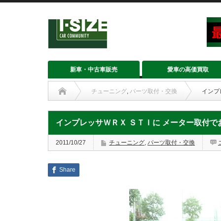
新車・中古車販売
愛車の高価買取
チューニング
,
パーツ取付・交換
インプ
インプレッサＷＲＸ ＳＴＩに メーター取付で
2011/10/27
チューニング
,
パーツ取付・交換
Share