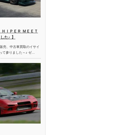
 ＨＩＰＥＲ ＭＥＥＴ
した♪ 】
販売、中古車買取のイサイ
って参りました～♪ ゼ…