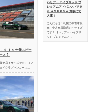
ハリアー ハイブリッド プ
レミアムアドバンスドＰＫ
Ｇ ＡＶＵ６５Ｗ 買取にて
入庫！
こんにちは！札幌の中古車販
売、中古車買取店のイサイズ
です！ 【ハリアー ハイブリ
ッド プレミアムア…
．１ ｉｎ 十勝スピー
ース 】
販売店イサイズです！ ５／
ェイクラブマンコース…