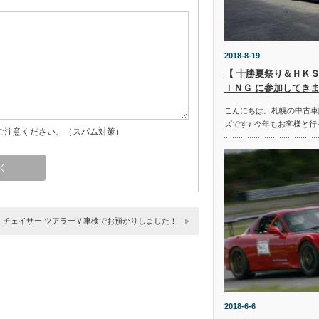
2018-8-19
【 十勝夏祭り＆ＨＫＳ
ＩＮＧ に参加してきま
こんにちは。札幌の中古車
ズです♪ 今年もお客様と行
ご注意ください。（スパム対策）
チェイサー ツアラーＶ車検でお預かりしました！
2018-6-6