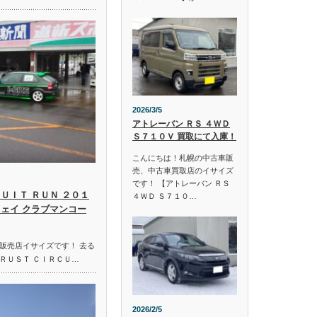
2026/3/5
アトレーバン ＲＳ ４ＷＤ
Ｓ７１０Ｖ 買取にて入庫！
こんにちは！札幌の中古車販
売、中古車買取店のイサイズ
です！ 【アトレーバン ＲＳ
ＵＩＴ ＲＵＮ ２０１
４ＷＤ Ｓ７１０…
ウェイ クラブマンコー
販売店イサイズです！ 去る
ＲＵＳＴ ＣＩＲＣＵ…
2026/2/5