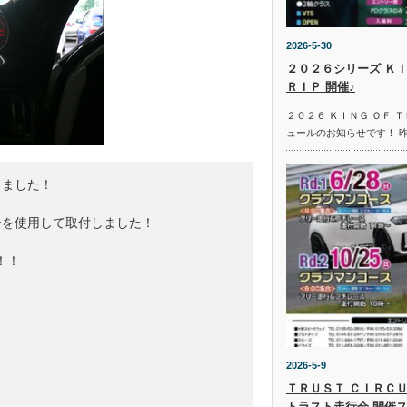
2026-5-30
２０２６シリーズ ＫＩ
ＲＩＰ 開催♪
２０２６ ＫＩＮＧ ＯＦ 
ュールのお知らせです！ 
ました！

を使用して取付しました！

！

2026-5-9
ＴＲＵＳＴ ＣＩＲＣＵ
トラスト走行会 開催