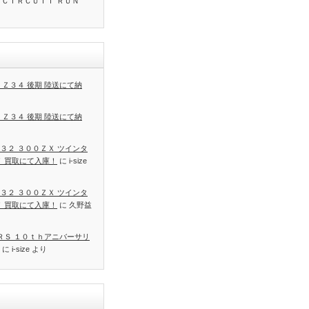
 ＣＩＲＣＵＩＴ ＲＵＮ
 Ｚ３４ 後期 陸送にて納
 Ｚ３４ 後期 陸送にて納
３２ ３００ＺＸ ツインタ
Ｔ 買取にて入庫！
に
i-size
３２ ３００ＺＸ ツインタ
Ｔ 買取にて入庫！
に
久野益
 ＲＳ １０ｔｈアニバーサリ
に
i-size
より