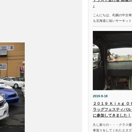
♪
こんにちは、札幌の中古車
も北海道に短いサーキット
2019-9-18
２０１９ Ｋｉｎｇ Ｏ
ラッグフェスティバル 
に参加してきました！
久し振りの・・・クラス優
車造りをしてくれたエヌズ