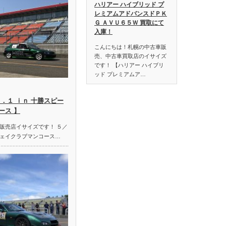
ハリアー ハイブリッド プ
レミアムアドバンスドＰＫ
Ｇ ＡＶＵ６５Ｗ 買取にて
入庫！
こんにちは！札幌の中古車販
売、中古車買取店のイサイズ
です！ 【ハリアー ハイブリ
ッド プレミアムア…
．１ ｉｎ 十勝スピー
ース 】
販売店イサイズです！ ５／
ェイクラブマンコース…