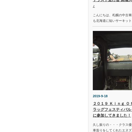
♪
こんにちは、札幌の中古車
も北海道に短いサーキット
2019-9-18
２０１９ Ｋｉｎｇ Ｏ
ラッグフェスティバル 
に参加してきました！
久し振りの・・・クラス優
車造りをしてくれたエヌズ