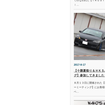
て行なわれた【ＴＲＵＳＴ
ｉ…
2017-8-17
【十勝夏祭り＆ＨＫＳ
グ】参加してきました
８月１３日に開催された【
ーミーティング】にお客様
ベ…