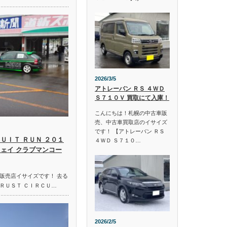
2026/3/5
アトレーバン ＲＳ ４ＷＤ
Ｓ７１０Ｖ 買取にて入庫！
こんにちは！札幌の中古車販
売、中古車買取店のイサイズ
です！ 【アトレーバン ＲＳ
ＵＩＴ ＲＵＮ ２０１
４ＷＤ Ｓ７１０…
ウェイ クラブマンコー
販売店イサイズです！ 去る
ＲＵＳＴ ＣＩＲＣＵ…
2026/2/5