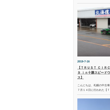
2019-7-16
【ＴＲＵＳＴ ＣＩＲＣ
９ ｉｎ十勝スピード
ス】
こんにちは、札幌の中古車
７月１４日に行われた【Ｔ