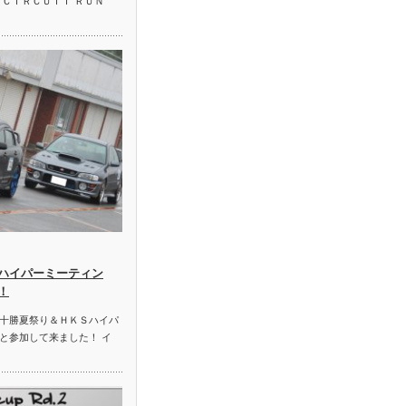
 ＣＩＲＣＵＩＴ ＲＵＮ
ハイパーミーティン
！
十勝夏祭り＆ＨＫＳハイパ
と参加して来ました！ イ