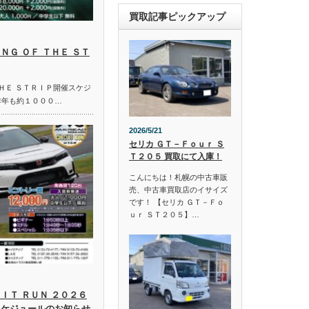
買取記事ピックアップ
ＮＧ ＯＦ ＴＨＥ ＳＴ
ＴＨＥ ＳＴＲＩＰ開催スケジ
昨年も約１０００…
2026/5/21
セリカ ＧＴ－Ｆｏｕｒ Ｓ
Ｔ２０５ 買取にて入庫！
こんにちは！札幌の中古車販
売、中古車買取店のイサイズ
です！ 【セリカ ＧＴ－Ｆｏ
ｕｒ ＳＴ２０５】…
ＩＴ ＲＵＮ ２０２６
スケジュールのお知らせ