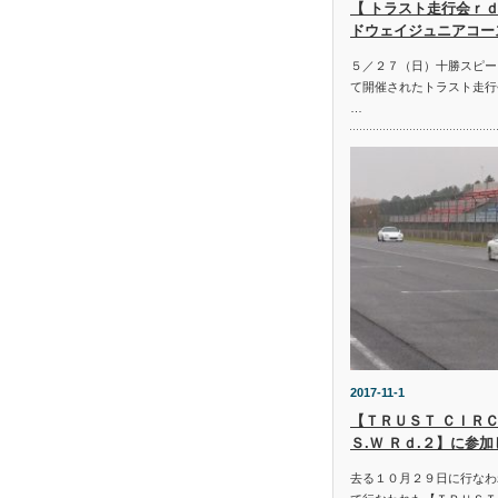
【 トラスト走行会ｒｄ
ドウェイジュニアコー
５／２７（日）十勝スピー
て開催されたトラスト走行
…
2017-11-1
【ＴＲＵＳＴ ＣＩＲＣ
Ｓ.Ｗ Ｒｄ.２】に参
去る１０月２９日に行なわ