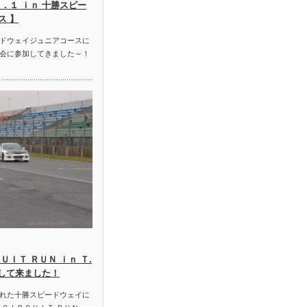
．１ ｉｎ 十勝スピー
ス 】
ドウェイジュニアコースに
会に参加してきました～！
ＵＩＴ ＲＵＮ ｉｎ Ｔ.
加して来ました！
れた十勝スピードウェイに