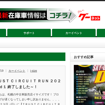
サポート
カーイベント
おすすめ記事
/19
カーイベント
i-size
ＵＳＴ ＣＩＲＣＵＩＴ ＲＵＮ ２０２
Ｒｄ１ 終了しました～！
ちは、札幌の中古車販売店イサイズです！ ブロ
プが遅くなってしまい申し訳ありません、、、、
月２３日（日）に【ＴＲＵＳＴ ＣＩＲＣＵＩＴ Ｒ