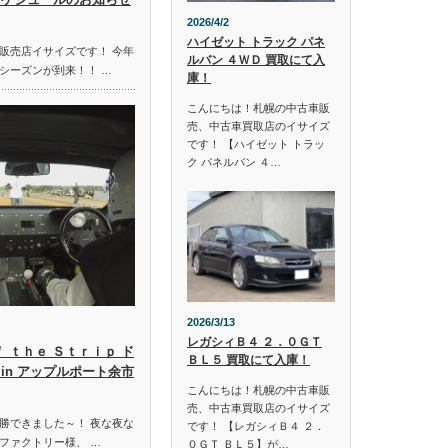
2026/4/2
ハイゼット トラック パネ
販売店イサイズです！ 今年
ルバン ４ＷＤ 買取にて入
シーズンが到来！！ …
庫！
こんにちは！札幌の中古車販
売、中古車買取店のイサイズ
です！ 【ハイゼット トラッ
ク パネルバン ４…
2026/3/13
レガシィＢ４ ２．０ＧＴ
ｆ ｔｈｅ Ｓｔｒｉｐ ド
ＢＬ５ 買取にて入庫！
in アップルポート余市
こんにちは！札幌の中古車販
売、中古車買取店のイサイズ
勝できました～！ 夜な夜な
です！ 【レガシィＢ４ ２．
ファクトリー様、 …
０ＧＴ ＢＬ５】が…