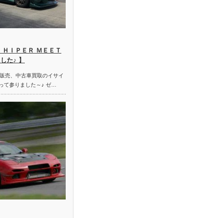
 ＨＩＰＥＲ ＭＥＥＴ
した♪ 】
販売、中古車買取のイサイ
って参りました～♪ ゼ…