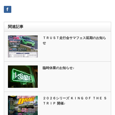
関連記事
ＴＲＵＳＴ走行会サマフェス延期のお知ら
せ
臨時休業のお知らせ♪
２０２６シリーズ ＫＩＮＧ ＯＦ ＴＨＥ Ｓ
ＴＲＩＰ 開催♪