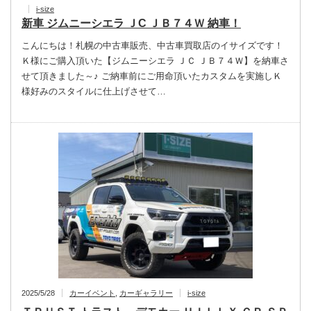
i-size
新車 ジムニーシエラ ＪC ＪＢ７４Ｗ 納車！
こんにちは！札幌の中古車販売、中古車買取店のイサイズです！
Ｋ様にご購入頂いた【ジムニーシエラ ＪＣ ＪＢ７４Ｗ】を納車さ
せて頂きました～♪ ご納車前にご用命頂いたカスタムを実施しＫ
様好みのスタイルに仕上げさせて…
2025/5/28
カーイベント
,
カーギャラリー
i-size