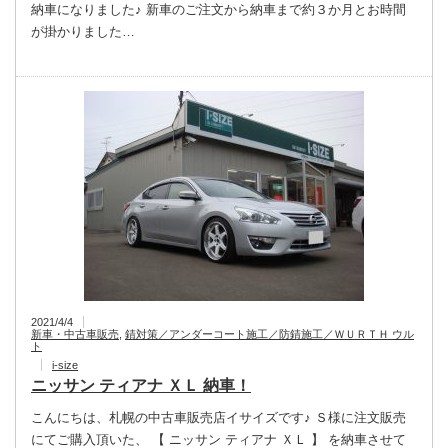
納車になりました♪ 新車のご注文から納車まで約３か月とお時間
が掛かりました…
2021/4/4
新車・中古車販売
,
錆対策／アンダーコート施工／防錆施工／ＷＵＲＴＨ ウル
ト
i-size
ニッサン ティアナ ＸＬ 納車！
こんにちは、札幌の中古車販売店イサイズです♪ Ｓ様に注文販売
にてご購入頂いた、 【 ニッサン ティアナ ＸＬ 】 を納車させて