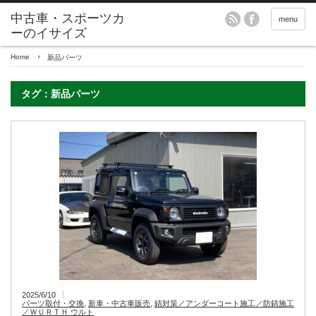
menu
Home
新品パーツ
タグ：新品パーツ
2025/6/10
パーツ取付・交換
,
新車・中古車販売
,
錆対策／アンダーコート施工／防錆施工
／ＷＵＲＴＨ ウルト