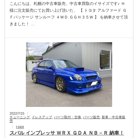
こんにちは、札幌の中古車販売、中古車買取のイサイズです♪ Ｈ
様に注文販売にてお買い上げ頂いた、 【 トヨタ アルファード Ｇ
Ｆパッケージ サンルーフ ４ＷＤ ＧＧＨ３５Ｗ 】 を納車させて頂
きました！ …
2022/7/15
チューニング
,
ドレスアップ
,
パーツ取付・交換
,
パーツ販売
,
新車・中古車販
売
i-size
スバル インプレッサ ＷＲＸ ＧＤＡ ＮＢ－Ｒ 納車！