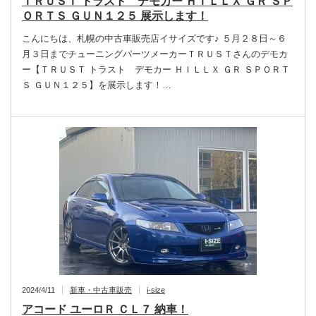
ＴＲＵＳＴ トラスト デモカー ＨＩＬＬＸ ＧＲ ＳＰ
ＯＲＴＳ ＧＵＮ１２５ 展示します！
こんにちは、札幌の中古車販売店イサイズです♪ ５月２８日～６
月３日までチューニングパーツメーカーＴＲＵＳＴさんのデモカ
ー【ＴＲＵＳＴ トラスト デモカー ＨＩＬＬＸ ＧＲ ＳＰＯＲＴ
Ｓ ＧＵＮ１２５】を展示します！…
2024/4/11
新車・中古車販売
i-size
アコード ユーロＲ ＣＬ７ 納車！