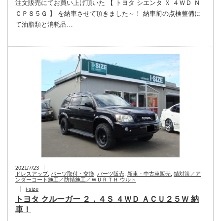
注文販売にてお買い上げ頂いた 【 トヨタ シエンタ Ｘ ４ＷＤ Ｎ
ＣＰ８５Ｇ 】 を納車させて頂きました～！ 納車前の点検整備に
て油脂類と消耗品…
2021/7/23
ドレスアップ
,
パーツ取付・交換
,
パーツ販売
,
新車・中古車販売
,
錆対策／ア
ンダーコート施工／防錆施工／ＷＵＲＴＨ ウルト
i-size
トヨタ クルーガー ２．４Ｓ ４ＷＤ ＡＣＵ２５Ｗ 納
車！